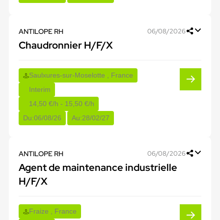
ANTILOPE RH
06/08/2026
Chaudronnier H/F/X
Saulxures-sur-Moselotte , France
Interim
14,50 €/h - 15,50 €/h
Du:
06/08/26
Au:
28/02/27
ANTILOPE RH
06/08/2026
Agent de maintenance industrielle
H/F/X
Fraize , France