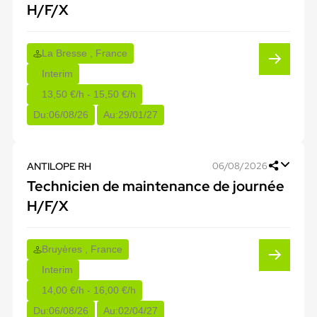
H/F/X
La Bresse , France
Interim
13,50 €/h - 15,50 €/h
Du:
06/08/26
Au:
29/01/27
ANTILOPE RH
06/08/2026
Technicien de maintenance de journée
H/F/X
Bruyères , France
Interim
14,00 €/h - 16,00 €/h
Du:
06/08/26
Au:
02/04/27