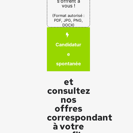
s'offrent à
vous !
(Format autorisé :
PDF, JPG, PNG,
DOCX)
Candidatur
e
spontanée
et
consultez
nos
offres
correspondant
à votre