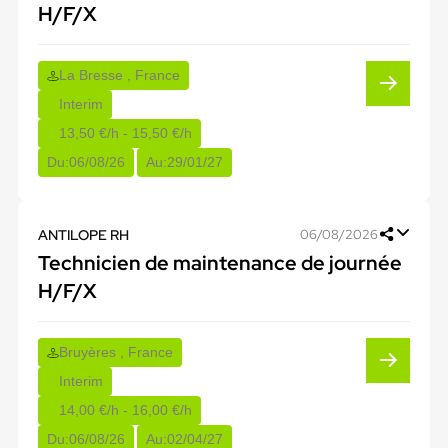
H/F/X
La Bresse , France
Interim
13,50 €/h - 15,50 €/h
Du:
06/08/26
Au:
29/01/27
ANTILOPE RH
06/08/2026
Technicien de maintenance de journée
H/F/X
Bruyères , France
Interim
14,00 €/h - 16,00 €/h
Du:
06/08/26
Au:
02/04/27