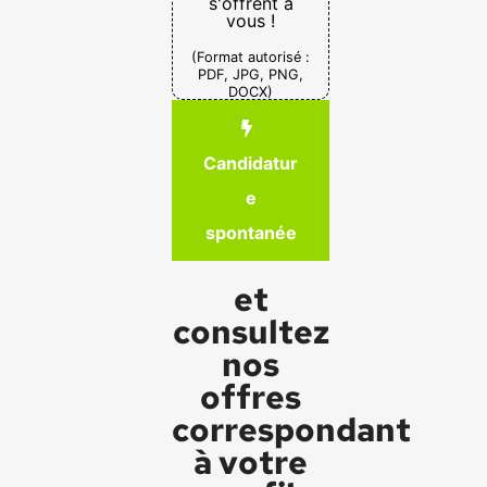
s'offrent à
vous !
(Format autorisé :
PDF, JPG, PNG,
DOCX)
Candidatur
e
spontanée
et
consultez
nos
offres
correspondant
à votre