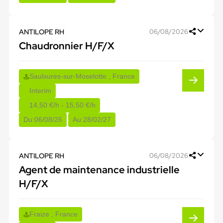
ANTILOPE RH
06/08/2026
Chaudronnier H/F/X
Saulxures-sur-Moselotte , France
Interim
14,50 €/h - 15,50 €/h
Du:
06/08/26
Au:
28/02/27
ANTILOPE RH
06/08/2026
Agent de maintenance industrielle
H/F/X
Fraize , France