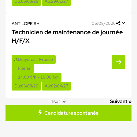
Du:
06/08/26
Au:
29/01/27
ANTILOPE RH
06/08/2026
Technicien de maintenance de journée
H/F/X
Bruyères , France
Interim
14,00 €/h - 16,00 €/h
Du:
06/08/26
Au:
02/04/27
1
sur 19
Suivant »
Candidature spontanée