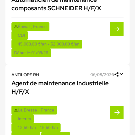
composants SCHNEIDER H/F/X
Épinal , France
CDI
45.000,00 €/an - 52.000,00 €/an
Début le:
01/09/26
ANTILOPE RH
06/08/2026
Agent de maintenance industrielle
H/F/X
La Bresse , France
Interim
13,50 €/h - 15,50 €/h