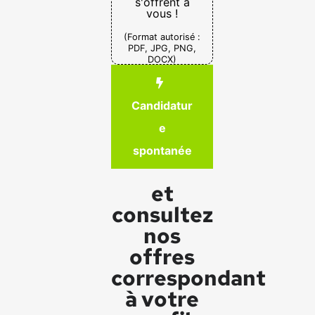
s'offrent à
vous !
(Format autorisé :
PDF, JPG, PNG,
DOCX)
Candidatur
e
spontanée
et
consultez
nos
offres
correspondant
à votre