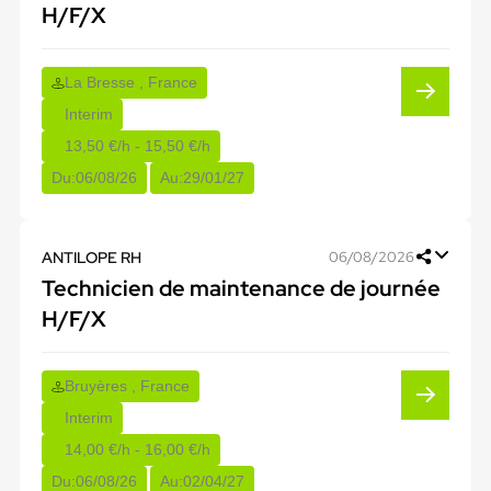
H/F/X
La Bresse , France
Interim
13,50 €/h - 15,50 €/h
Du:
06/08/26
Au:
29/01/27
ANTILOPE RH
06/08/2026
Technicien de maintenance de journée
H/F/X
Bruyères , France
Interim
14,00 €/h - 16,00 €/h
Du:
06/08/26
Au:
02/04/27