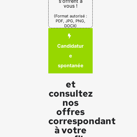
s'offrent à
vous !
(Format autorisé :
PDF, JPG, PNG,
DOCX)
Candidatur
e
spontanée
et
consultez
nos
offres
correspondant
à votre