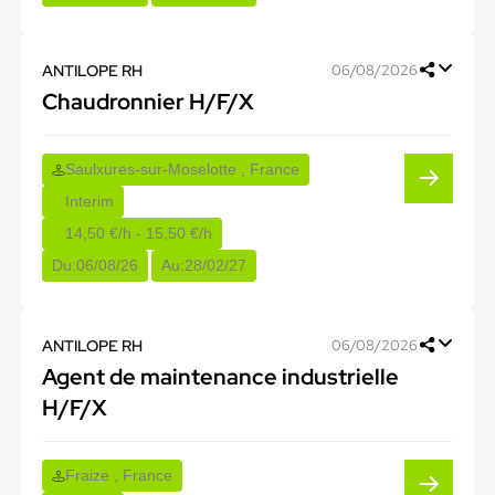
ANTILOPE RH
06/08/2026
Chaudronnier H/F/X
Saulxures-sur-Moselotte , France
Interim
14,50 €/h - 15,50 €/h
Du:
06/08/26
Au:
28/02/27
ANTILOPE RH
06/08/2026
Agent de maintenance industrielle
H/F/X
Fraize , France