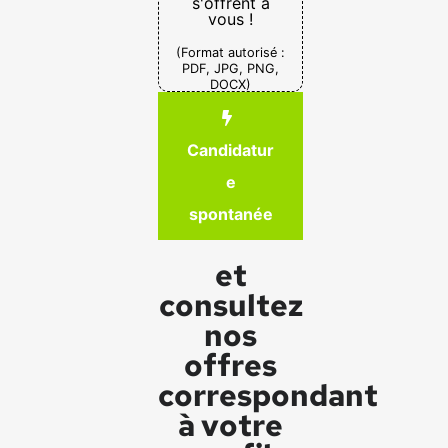
s'offrent à
vous !
(Format autorisé :
PDF, JPG, PNG,
DOCX)
Candidatur
e
spontanée
et
consultez
nos
offres
correspondant
à votre