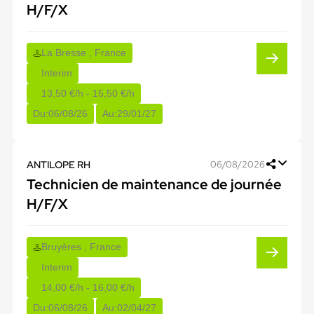
H/F/X
La Bresse , France
Interim
13,50 €/h - 15,50 €/h
Du:
06/08/26
Au:
29/01/27
ANTILOPE RH
06/08/2026
Technicien de maintenance de journée
H/F/X
Bruyères , France
Interim
14,00 €/h - 16,00 €/h
Du:
06/08/26
Au:
02/04/27