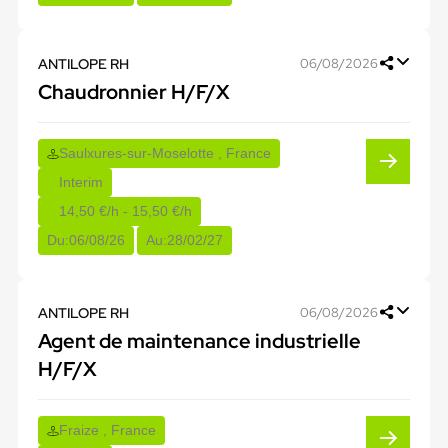
ANTILOPE RH
06/08/2026
Chaudronnier H/F/X
Saulxures-sur-Moselotte , France
Interim
14,50 €/h - 15,50 €/h
Du:
06/08/26
Au:
28/02/27
ANTILOPE RH
06/08/2026
Agent de maintenance industrielle
H/F/X
Fraize , France