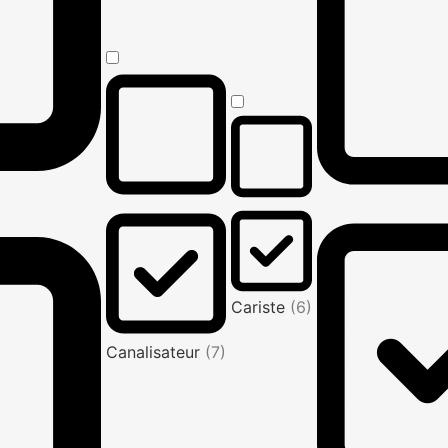
Cariste
(6)
Canalisateur
(7)