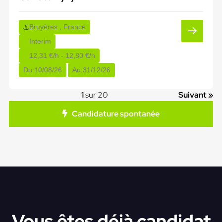
Bruyères , France
Interim
12,31 €/h - 12,80 €/h
Du:
10/08/26
Au:
31/12/26
1
sur 20
Suivant »
Candidature spontanée
Vous êtes déjà candidat