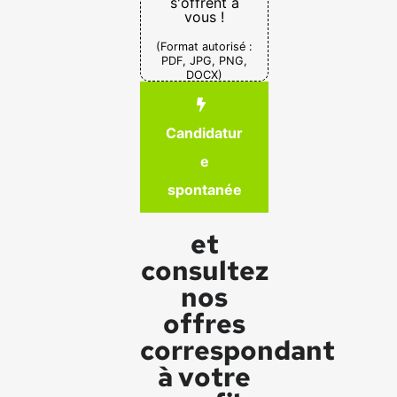
s'offrent à
vous !
(Format autorisé :
PDF, JPG, PNG,
DOCX)
Candidatur
e
spontanée
et
consultez
nos
offres
correspondant
à votre