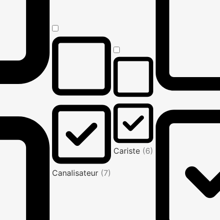
Cariste
(6)
Canalisateur
(7)