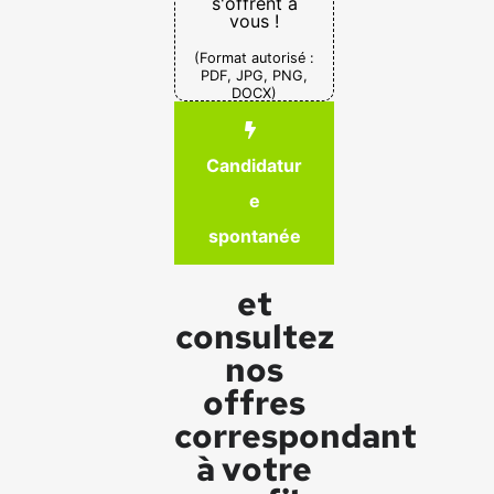
s'offrent à
vous !
(Format autorisé :
PDF, JPG, PNG,
DOCX)
Candidatur
e
spontanée
et
consultez
nos
offres
correspondant
à votre