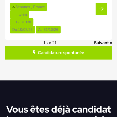
Senones , France
Interim
12,31 €/h
Du:
10/08/26
Au:
31/10/26
1
sur 21
Suivant »
Candidature spontanée
Vous êtes déjà candidat