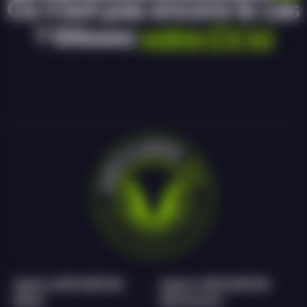
Ce n’est pas encore le cas
? Glissez
votre CV ici
Agence ANTILOPE RH
Agence ANTILOPE RH
Epinal
Remiremont