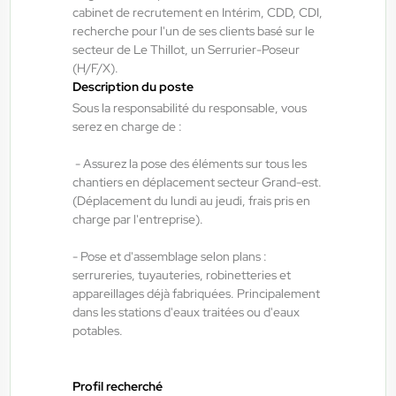
Manœuvre BTP H/F/X
cabinet de recrutement en Intérim, CDD, CDI,
recherche pour l'un de ses clients basé sur le
secteur de Le Thillot, un Serrurier-Poseur
Rambervillers , France
(H/F/X).
Description du poste
Interim
Sous la responsabilité du responsable, vous
12,31 €/h - 13,00 €/h
serez en charge de :
Du:
05/08/26
Au:
31/10/26
- Assurez la pose des éléments sur tous les
chantiers en déplacement secteur Grand-est.
(Déplacement du lundi au jeudi, frais pris en
ANTILOPE RH
04/08/2026
charge par l'entreprise).
Technicien de maintenance industrielle
H/F/X
- Pose et d'assemblage selon plans :
serrureries, tuyauteries, robinetteries et
appareillages déjà fabriquées. Principalement
Rambervillers , France
dans les stations d'eaux traitées ou d'eaux
potables.
Interim
13,50 €/h - 15,50 €/h
Du:
04/08/26
Au:
30/09/26
Profil recherché