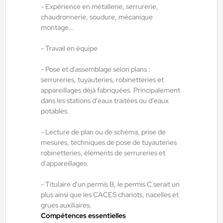
- Expérience en métallerie, serrurerie,
chaudronnerie, soudure, mécanique
montage…
ANTILOPE RH
04/08/2026
Soudeur maintenance industrielle
- Travail en équipe
H/F/X
- Pose et d'assemblage selon plans :
serrureries, tuyauteries, robinetteries et
Rambervillers , France
appareillages déjà fabriquées. Principalement
dans les stations d'eaux traitées ou d'eaux
Interim
potables.
13,50 €/h - 14,50 €/h
Du:
04/08/26
Au:
30/09/26
- Lecture de plan ou de schéma, prise de
mesures, techniques de pose de tuyauteries
robinetteries, éléments de serrureries et
d'appareillages.
ANTILOPE RH
04/08/2026
Aide mécanicien H/F/X
- Titulaire d'un permis B, le permis C serait un
plus ainsi que les CACES chariots, nacelles et
grues auxiliaires.
Rambervillers , France
Compétences essentielles