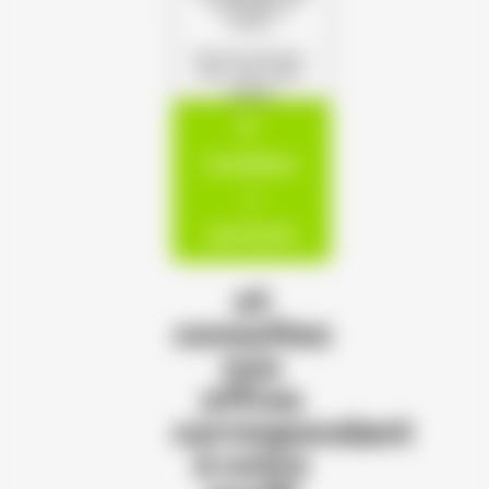
s'offrent à
vous !
(Format autorisé :
PDF, JPG, PNG,
DOCX)
Candidatur
e
spontanée
et
consultez
nos
offres
correspondant
à votre