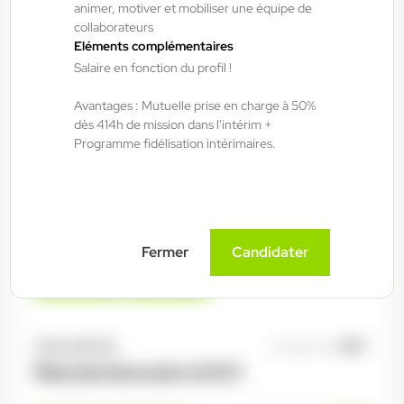
Interim
animer, motiver et mobiliser une équipe de
collaborateurs
12,31 €/h - 13,00 €/h
Eléments complémentaires
Du:
04/08/26
Au:
30/09/26
Salaire en fonction du profil !
Avantages : Mutuelle prise en charge à 50%
ANTILOPE RH
05/08/2026
dès 414h de mission dans l'intérim +
Programme fidélisation intérimaires.
Opérateur de production H/F/X
Rambervillers , France
Interim
Fermer
Candidater
12,31 €/h - 13,00 €/h
Du:
05/08/26
Au:
29/01/27
ANTILOPE RH
05/08/2026
Manutentionnaire H/F/X