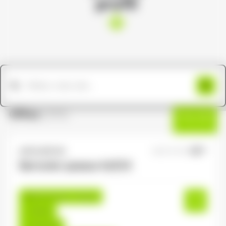
profil
Offres
(205)
Filtres
ANTILOPE RH
08/07/2026
Serrurier-poseur H/F/X
Remiremont , France
Interim
12,31 €/h