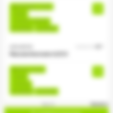
Rambervillers , France
Interim
12,31 €/h - 13,00 €/h
Du:
24/08/26
Au:
30/09/26
ANTILOPE RH
04/08/2026
Manutentionnaire H/F/X
Senones , France
Interim
12,31 €/h
Du:
10/08/26
Au:
31/10/26
1
sur 21
Suivant »