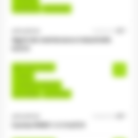
Du:
09/07/26
Au:
31/12/26
ANTILOPE RH
05/08/2026
Agent de maintenance industrielle
H/F/X
Le Tholy , France
Interim
13,00 €/h - 16,00 €/h
Du:
17/08/26
Au:
24/12/26
ANTILOPE RH
05/08/2026
Cariste R489 1-3-5 H/F/X