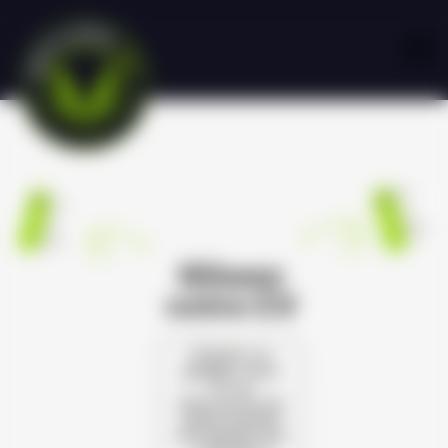
Glissez
votre CV
Cliquez ou
glissez votre
CV et
découvrez les
opportunités
de carrière qui