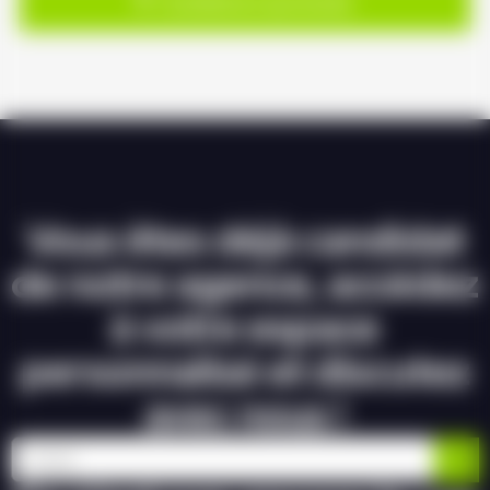
Candidature spontanée
Vous êtes déjà candidat
de notre agence, accédez
à votre espace
personnalisé et discutez
avec nous !