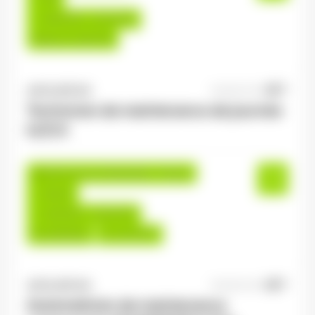
18,00 €/h - 22,00 €/h
Début le:
13/07/26
ANTILOPE RH
06/08/2026
Technicien de maintenance de journée
H/F/X
Saulxures-sur-Moselotte , France
Interim
14,00 €/h - 16,00 €/h
Du:
06/08/26
Au:
31/01/27
ANTILOPE RH
06/08/2026
Automaticien de maintenance