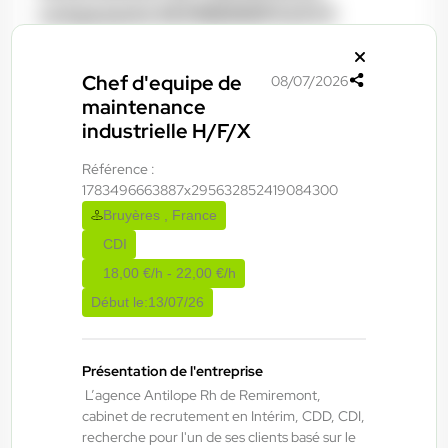
composants SCHNEIDER H/F/X
Épinal , France
Chef d'equipe de
08/07/2026
maintenance
CDI
industrielle H/F/X
45.000,00 €/an - 52.000,00 €/an
Début le:
01/09/26
Référence :
1783496663887x295632852419084300
Bruyères , France
ANTILOPE RH
06/08/2026
CDI
Agent de maintenance industrielle
18,00 €/h - 22,00 €/h
H/F/X
Début le:
13/07/26
La Bresse , France
Présentation de l'entreprise
Interim
L’agence Antilope Rh de Remiremont,
13,50 €/h - 15,50 €/h
cabinet de recrutement en Intérim, CDD, CDI,
recherche pour l'un de ses clients basé sur le
Du:
06/08/26
Au:
29/01/27