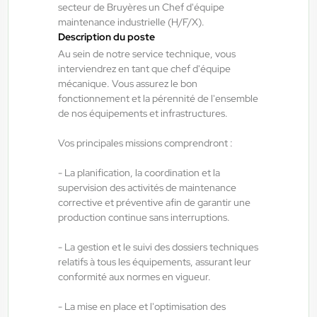
secteur de Bruyères un Chef d'équipe
maintenance industrielle (H/F/X).
Description du poste
ANTILOPE RH
06/08/2026
Au sein de notre service technique, vous
Technicien de maintenance de journée
interviendrez en tant que chef d'équipe
H/F/X
mécanique. Vous assurez le bon
fonctionnement et la pérennité de l'ensemble
de nos équipements et infrastructures.
Bruyères , France
Vos principales missions comprendront :
Interim
14,00 €/h - 16,00 €/h
- La planification, la coordination et la
supervision des activités de maintenance
Du:
06/08/26
Au:
02/04/27
corrective et préventive afin de garantir une
production continue sans interruptions.
ANTILOPE RH
06/08/2026
- La gestion et le suivi des dossiers techniques
Chaudronnier H/F/X
relatifs à tous les équipements, assurant leur
conformité aux normes en vigueur.
Saulxures-sur-Moselotte , France
- La mise en place et l'optimisation des