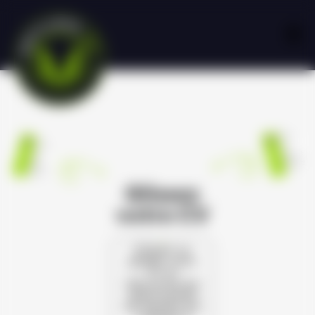
Glissez
votre CV
Cliquez ou
glissez votre
CV et
découvrez les
opportunités
de carrière qui