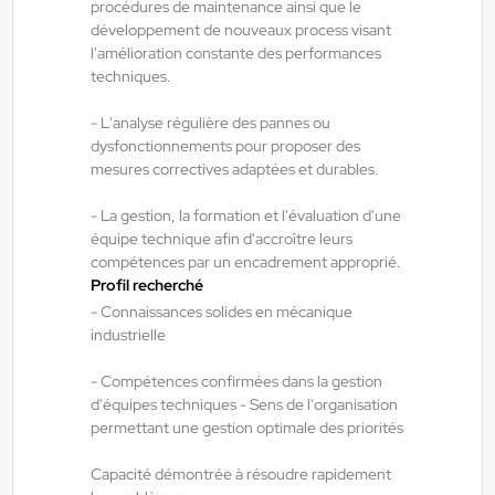
procédures de maintenance ainsi que le
Interim
développement de nouveaux process visant
14,50 €/h - 15,50 €/h
l'amélioration constante des performances
techniques.
Du:
06/08/26
Au:
28/02/27
- L'analyse régulière des pannes ou
dysfonctionnements pour proposer des
ANTILOPE RH
06/08/2026
mesures correctives adaptées et durables.
Agent de maintenance industrielle
H/F/X
- La gestion, la formation et l'évaluation d'une
équipe technique afin d'accroître leurs
compétences par un encadrement approprié.
Profil recherché
Fraize , France
- Connaissances solides en mécanique
Interim
industrielle
13,00 €/h - 14,00 €/h
- Compétences confirmées dans la gestion
Du:
06/08/26
Au:
28/05/27
d'équipes techniques - Sens de l'organisation
permettant une gestion optimale des priorités
ANTILOPE RH
06/08/2026
Capacité démontrée à résoudre rapidement
Technicien de maintenance industrielle