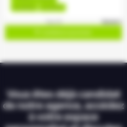
Du:
06/08/26
Au:
30/04/27
1
sur 20
Suivant »
Candidature spontanée
Vous êtes déjà candidat
de notre agence, accédez
à votre espace