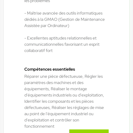
les problèmes
H/F/X
- Maîtrise avancée des outils informatiques
dédiés à la GMAO (Gestion de Maintenance
Assistée par Ordinateur)
Fraize , France
Interim
- Excellentes aptitudes relationnelles et
15,00 €/h - 16,50 €/h
communicationnelles favorisant un esprit
collaboratif fort
Du:
06/08/26
Au:
28/05/27
Compétences essentielles
ANTILOPE RH
06/08/2026
Réparer une pièce défectueuse, Régler les
Technicien de maintenance 2*8 H/F/X
paramètres des machines et des
équipements, Réaliser le montage
d'équipements industriels ou d'exploitation,
Bruyères , France
Identifier les composants et les pièces
défectueuses, Réaliser les réglages de mise
Interim
au point de l'équipement industriel ou
14,50 €/h - 15,50 €/h
d'exploitation et contrôler son
fonctionnement
Du:
06/08/26
Au:
30/09/27