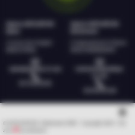
Agence ANTILOPE RH
Agence ANTILOPE RH
Epinal
Remiremont
2 rue du char d’argent
9, Esplanade de la Filature
88000 EPINAL
88200 REMIREMONT
epinal@antilope-rh.com
remiremont@antilope-
rh.com
03 72 60 56 96
03 29 69 55 28
© ANTILOPE RH | Réalisation WSP – Copyright 2023 – fait
avec
by clicNwork