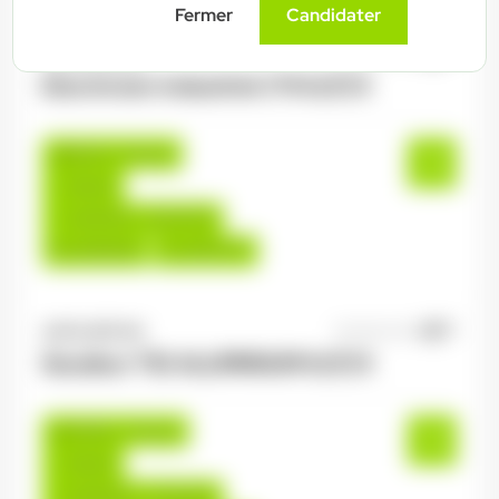
Fermer
Candidater
ANTILOPE RH
06/08/2026
Electricien industriel 2*8 H/F/X
Épinal , France
Interim
14,00 €/h - 16,00 €/h
Du:
06/08/26
Au:
30/07/27
ANTILOPE RH
06/08/2026
Soudeur TIG ALUMINIUM H/F/X
Golbey , France
Interim
14,00 €/h - 17,00 €/h