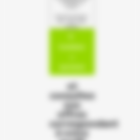
s'offrent à
vous !
(Format autorisé :
PDF, JPG, PNG,
DOCX)
Candidatur
e
spontanée
et
consultez
nos
offres
correspondant
à votre