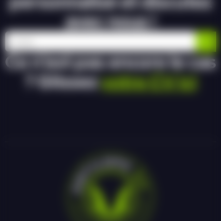
personnalisé et discutez
avec nous !
Ce n’est pas encore le cas
? Glissez
votre CV ici