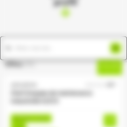
profil
Offres
(191)
Filtres
ANTILOPE RH
08/07/2026
Chef d'equipe de maintenance
industrielle H/F/X
Bruyères , France
CDI