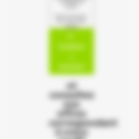
s'offrent à
vous !
(Format autorisé :
PDF, JPG, PNG,
DOCX)
Candidatur
e
spontanée
et
consultez
nos
offres
correspondant
à votre