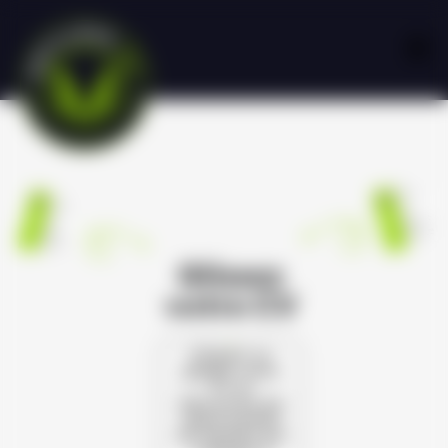
Glissez
votre CV
Cliquez ou
glissez votre
CV et
découvrez les
opportunités
de carrière qui