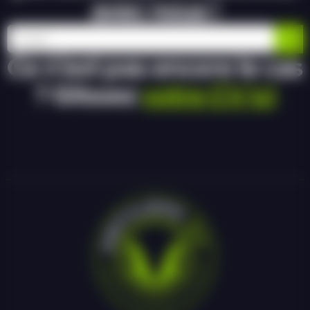
avec nous !
Ce n’est pas encore le cas
? Glissez
votre CV ici