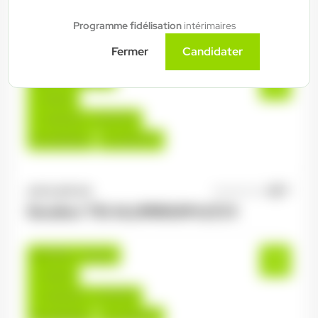
ANTILOPE RH
06/08/2026
Programme fidélisation
intérimaires
Electricien industriel 2*8 H/F/X
Fermer
Candidater
Épinal , France
Interim
14,00 €/h - 16,00 €/h
Du:
06/08/26
Au:
30/07/27
ANTILOPE RH
06/08/2026
Soudeur TIG ALUMINIUM H/F/X
Golbey , France
Interim
14,00 €/h - 17,00 €/h
Du:
06/08/26
Au:
30/04/27