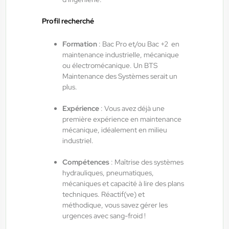
14,50 €/h - 15,50 €/h
Profil recherché
Du:
06/08/26
Au:
28/02/27
Formation
: Bac Pro et/ou Bac +2 en
maintenance industrielle, mécanique
ANTILOPE RH
06/08/2026
ou électromécanique. Un BTS
Agent de maintenance industrielle
Maintenance des Systèmes serait un
H/F/X
plus.
Expérience
: Vous avez déjà une
Fraize , France
première expérience en maintenance
mécanique, idéalement en milieu
Interim
industriel.
13,00 €/h - 14,00 €/h
Compétences
: Maîtrise des systèmes
Du:
06/08/26
Au:
28/05/27
hydrauliques, pneumatiques,
mécaniques et capacité à lire des plans
techniques. Réactif(ve) et
ANTILOPE RH
06/08/2026
méthodique, vous savez gérer les
Technicien de maintenance industrielle
urgences avec sang-froid !
H/F/X