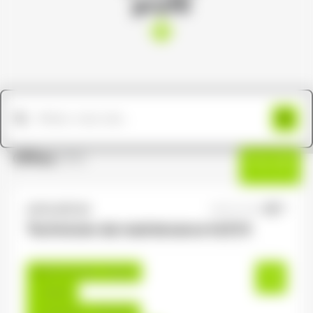
profil
Offres
(191)
Filtres
ANTILOPE RH
08/07/2026
Technicien de maintenance H/F/X
Remiremont , France
Interim
12,31 €/h - 13,50 €/h