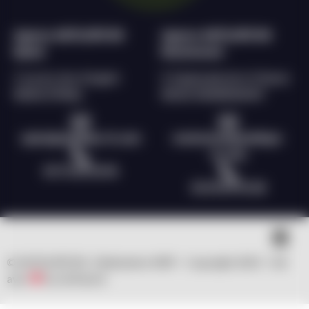
Agence ANTILOPE RH
Agence ANTILOPE RH
Epinal
Remiremont
2 rue du char d’argent
9, Esplanade de la Filature
88000 EPINAL
88200 REMIREMONT
epinal@antilope-rh.com
remiremont@antilope-
rh.com
03 72 60 56 96
03 29 69 55 28
© ANTILOPE RH | Réalisation WSP – Copyright 2023 – fait
avec
by clicNwork