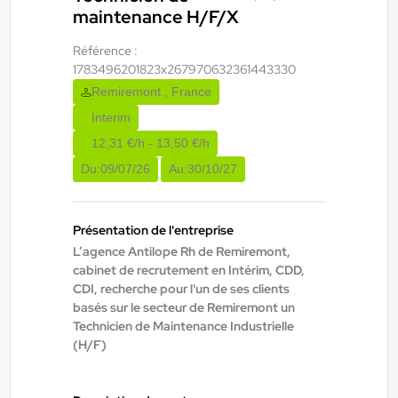
maintenance H/F/X
Épinal , France
Référence :
CDI
1783496201823x267970632361443330
Remiremont , France
45.000,00 €/an - 52.000,00 €/an
Interim
Début le:
01/09/26
12,31 €/h - 13,50 €/h
Du:
09/07/26
Au:
30/10/27
ANTILOPE RH
06/08/2026
Agent de maintenance industrielle
H/F/X
Présentation de l'entreprise
L’agence Antilope Rh de Remiremont,
cabinet de recrutement en Intérim, CDD,
La Bresse , France
CDI, recherche pour l'un de ses clients
basés sur le secteur de Remiremont un
Interim
Technicien de Maintenance Industrielle
13,50 €/h - 15,50 €/h
(H/F)
Du:
06/08/26
Au:
29/01/27