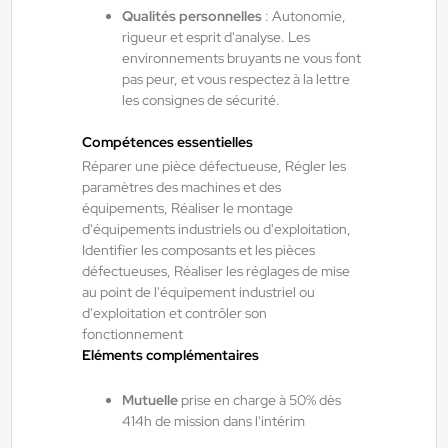
Qualités personnelles
: Autonomie,
rigueur et esprit d'analyse. Les
environnements bruyants ne vous font
Fraize , France
pas peur, et vous respectez à la lettre
Interim
les consignes de sécurité.
15,00 €/h - 16,50 €/h
Compétences essentielles
Du:
06/08/26
Au:
28/05/27
Réparer une pièce défectueuse, Régler les
paramètres des machines et des
équipements, Réaliser le montage
ANTILOPE RH
06/08/2026
d'équipements industriels ou d'exploitation,
Technicien de maintenance 2*8 H/F/X
Identifier les composants et les pièces
défectueuses, Réaliser les réglages de mise
au point de l'équipement industriel ou
Bruyères , France
d'exploitation et contrôler son
fonctionnement
Interim
Eléments complémentaires
14,50 €/h - 15,50 €/h
Du:
06/08/26
Au:
30/09/27
Mutuelle
prise en charge à 50% dès
414h de mission dans l'intérim