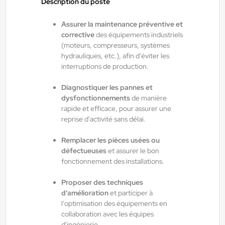
Description du poste
ANTILOPE RH
06/08/2026
Assurer la maintenance préventive et
Technicien de maintenance de journée
corrective
des équipements industriels
H/F/X
(moteurs, compresseurs, systèmes
hydrauliques, etc.), afin d'éviter les
interruptions de production.
Bruyères , France
Diagnostiquer les pannes et
Interim
dysfonctionnements
de manière
14,00 €/h - 16,00 €/h
rapide et efficace, pour assurer une
reprise d'activité sans délai.
Du:
06/08/26
Au:
02/04/27
Remplacer les pièces usées ou
défectueuses
et assurer le bon
ANTILOPE RH
06/08/2026
fonctionnement des installations.
Chaudronnier H/F/X
Proposer des techniques
d'amélioration
et participer à
Saulxures-sur-Moselotte , France
l'optimisation des équipements en
collaboration avec les équipes
Interim
d'ingénierie.