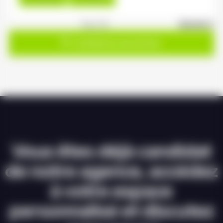
1
sur 20
Suivant »
Candidature spontanée
Vous êtes déjà candidat
de notre agence, accédez
à votre espace
personnalisé et discutez