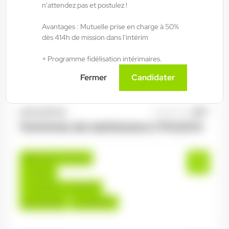
n'attendez pas et postulez !
Avantages : Mutuelle prise en charge à 50%
Fraize , France
dès 414h de mission dans l'intérim
Interim
+ Programme fidélisation intérimaires.
15,00 €/h - 16,50 €/h
Du:
06/08/26
Au:
28/05/27
Fermer
Candidater
ANTILOPE RH
06/08/2026
Technicien de maintenance 2*8 H/F/X
Bruyères , France
Interim
14,50 €/h - 15,50 €/h
Du:
06/08/26
Au:
30/09/27