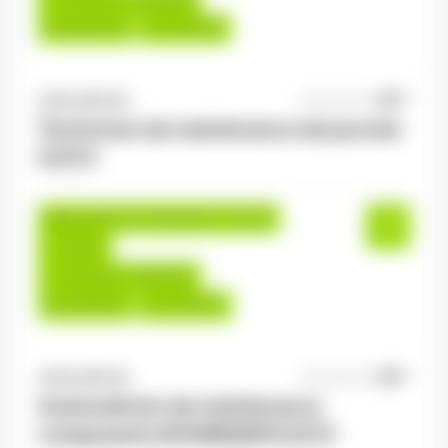
Du:
09/07/26
Au:
30/11/26
ANTILOPE RH
06/08/2026
Technicien de maintenance de journée
H/F/X
Saulxures-sur-Moselotte , France
Interim
14,00 €/h - 16,00 €/h
Du:
06/08/26
Au:
31/01/27
ANTILOPE RH
06/08/2026
Automaticien de maintenance
composants SCHNEIDER H/F/X