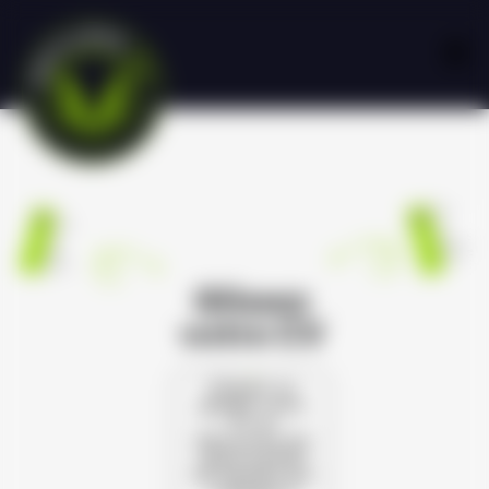
Glissez
votre CV
Cliquez ou
glissez votre
CV et
découvrez les
opportunités
de carrière qui