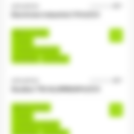
ANTILOPE RH
06/08/2026
Electricien industriel 2*8 H/F/X
Épinal , France
Interim
14,00 €/h - 16,00 €/h
Du:
06/08/26
Au:
30/07/27
ANTILOPE RH
06/08/2026
Soudeur TIG ALUMINIUM H/F/X
Golbey , France
Interim
14,00 €/h - 17,00 €/h
Du:
06/08/26
Au:
30/04/27