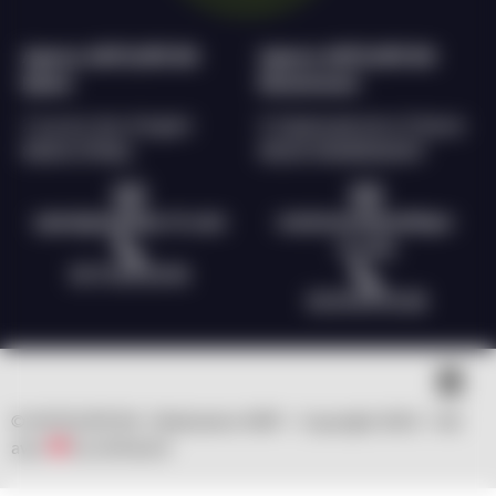
Agence ANTILOPE RH
Agence ANTILOPE RH
Epinal
Remiremont
2 rue du char d’argent
9, Esplanade de la Filature
88000 EPINAL
88200 REMIREMONT
epinal@antilope-rh.com
remiremont@antilope-
rh.com
03 72 60 56 96
03 29 69 55 28
© ANTILOPE RH | Réalisation WSP – Copyright 2023 – fait
avec
by clicNwork