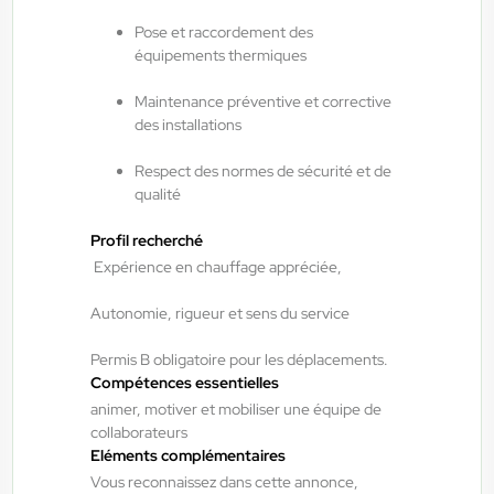
14,50 €/h - 15,50 €/h
Pose et raccordement des
Du:
06/08/26
Au:
28/02/27
équipements thermiques
Maintenance préventive et corrective
des installations
ANTILOPE RH
06/08/2026
Agent de maintenance industrielle
Respect des normes de sécurité et de
H/F/X
qualité
Profil recherché
Fraize , France
Expérience en chauffage appréciée,
Interim
Autonomie, rigueur et sens du service
13,00 €/h - 14,00 €/h
Du:
06/08/26
Au:
28/05/27
Permis B obligatoire pour les déplacements.
Compétences essentielles
animer, motiver et mobiliser une équipe de
ANTILOPE RH
06/08/2026
collaborateurs
Eléments complémentaires
Technicien de maintenance industrielle
Vous reconnaissez dans cette annonce,
H/F/X