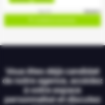
1
sur 20
Suivant »
Candidature spontanée
Vous êtes déjà candidat
de notre agence, accédez
à votre espace
personnalisé et discutez