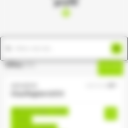
profil
Offres
(191)
Filtres
ANTILOPE RH
08/07/2026
Chauffagiste H/F/X
Thaon-les-Vosges , France
Interim
12,31 €/h - 13,50 €/h