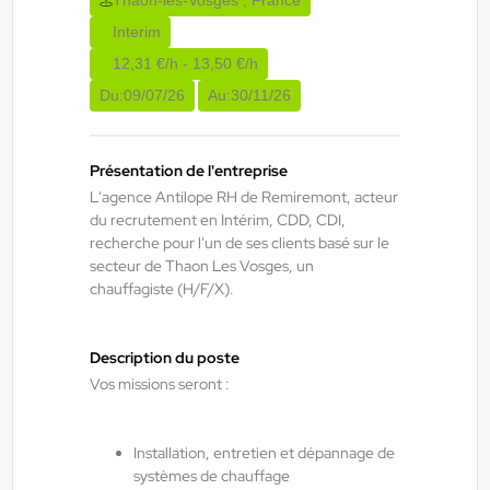
Thaon-les-Vosges , France
Interim
ANTILOPE RH
06/08/2026
12,31 €/h - 13,50 €/h
Technicien de maintenance de journée
H/F/X
Du:
09/07/26
Au:
30/11/26
Bruyères , France
Présentation de l'entreprise
L'agence Antilope RH de Remiremont, acteur
Interim
du recrutement en Intérim, CDD, CDI,
14,00 €/h - 16,00 €/h
recherche pour l'un de ses clients basé sur le
Du:
06/08/26
Au:
02/04/27
secteur de Thaon Les Vosges, un
chauffagiste (H/F/X).
ANTILOPE RH
06/08/2026
Description du poste
Chaudronnier H/F/X
Vos missions seront :
Saulxures-sur-Moselotte , France
Installation, entretien et dépannage de
Interim
systèmes de chauffage