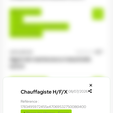
Épinal , France
CDI
45.000,00 €/an - 52.000,00 €/an
Début le:
01/09/26
ANTILOPE RH
06/08/2026
Agent de maintenance industrielle
H/F/X
La Bresse , France
Interim
Chauffagiste H/F/X
08/07/2026
13,50 €/h - 15,50 €/h
Référence :
Du:
06/08/26
Au:
29/01/27
1783495972455x470695327500861400