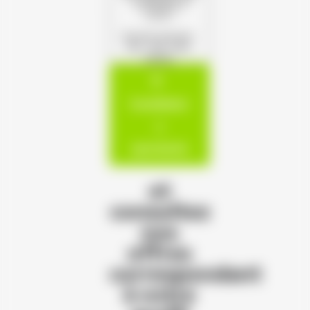
s'offrent à
vous !
(Format autorisé :
PDF, JPG, PNG,
DOCX)
Candidatur
e
spontanée
et
consultez
nos
offres
correspondant
à votre