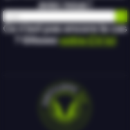
avec nous !
Ce n’est pas encore le cas
? Glissez
votre CV ici