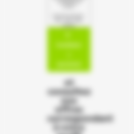
s'offrent à
vous !
(Format autorisé :
PDF, JPG, PNG,
DOCX)
Candidatur
e
spontanée
et
consultez
nos
offres
correspondant
à votre