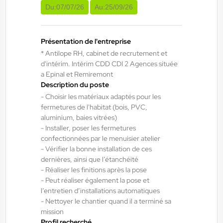
Du:
07/07/26
Au:
25/09/26
ANTILOPE RH
06/08/2026
Technicien de maintenance de journée
Présentation de l'entreprise
H/F/X
* Antilope RH, cabinet de recrutement et
d'intérim. Intérim CDD CDI 2 Agences située
a Epinal et Remiremont
Bruyères , France
Description du poste
Interim
- Choisir les matériaux adaptés pour les
14,00 €/h - 16,00 €/h
fermetures de l'habitat (bois, PVC,
aluminium, baies vitrées)
Du:
06/08/26
Au:
02/04/27
- Installer, poser les fermetures
confectionnées par le menuisier atelier
- Vérifier la bonne installation de ces
ANTILOPE RH
06/08/2026
dernières, ainsi que l’étanchéité
Chaudronnier H/F/X
- Réaliser les finitions après la pose
- Peut réaliser également la pose et
l’entretien d’installations automatiques
Saulxures-sur-Moselotte , France
- Nettoyer le chantier quand il a terminé sa
mission
Interim
Profil recherché