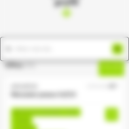
profil
Offres
(191)
Filtres
ANTILOPE RH
07/07/2026
Menuisier poseur H/F/X
Saulxures-sur-Moselotte , France
Interim
12,31 €/h