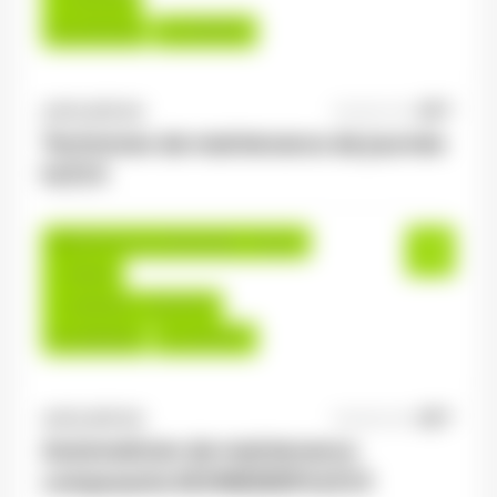
Du:
07/07/26
Au:
25/09/26
ANTILOPE RH
06/08/2026
Technicien de maintenance de journée
H/F/X
Saulxures-sur-Moselotte , France
Interim
14,00 €/h - 16,00 €/h
Du:
06/08/26
Au:
31/01/27
ANTILOPE RH
06/08/2026
Automaticien de maintenance
composants SCHNEIDER H/F/X