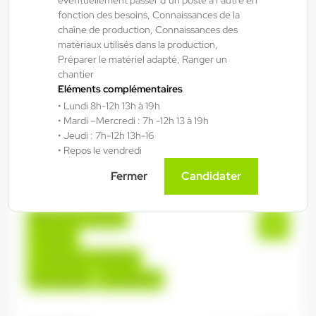
fonction des besoins, Connaissances de la
chaîne de production, Connaissances des
Fraize , France
matériaux utilisés dans la production,
Préparer le matériel adapté, Ranger un
Interim
chantier
15,00 €/h - 16,50 €/h
Eléments complémentaires
Du:
06/08/26
Au:
28/05/27
• Lundi 8h-12h 13h à 19h
• Mardi –Mercredi : 7h -12h 13 à 19h
• Jeudi : 7h-12h 13h-16
• Repos le vendredi
ANTILOPE RH
06/08/2026
Technicien de maintenance 2*8 H/F/X
Fermer
Candidater
Bruyères , France
Interim
14,50 €/h - 15,50 €/h
Du:
06/08/26
Au:
30/09/27