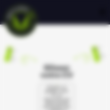
Glissez
votre CV
Cliquez ou
glissez votre
CV et
découvrez les
opportunités
de carrière qui