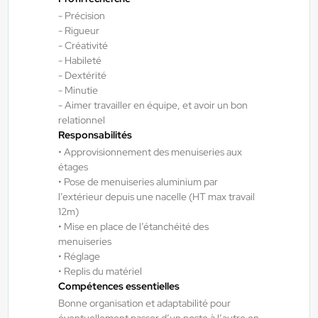
14,50 €/h - 15,50 €/h
- Précision
Du:
06/08/26
Au:
28/02/27
- Rigueur
- Créativité
- Habileté
- Dextérité
ANTILOPE RH
06/08/2026
- Minutie
Agent de maintenance industrielle
- Aimer travailler en équipe, et avoir un bon
H/F/X
relationnel
Responsabilités
• Approvisionnement des menuiseries aux
Fraize , France
étages
• Pose de menuiseries aluminium par
Interim
l’extérieur depuis une nacelle (HT max travail
13,00 €/h - 14,00 €/h
12m)
• Mise en place de l’étanchéité des
Du:
06/08/26
Au:
28/05/27
menuiseries
• Réglage
• Replis du matériel
ANTILOPE RH
06/08/2026
Compétences essentielles
Technicien de maintenance industrielle
Bonne organisation et adaptabilité pour
H/F/X
éventuellement passer d’un poste à l’autre en