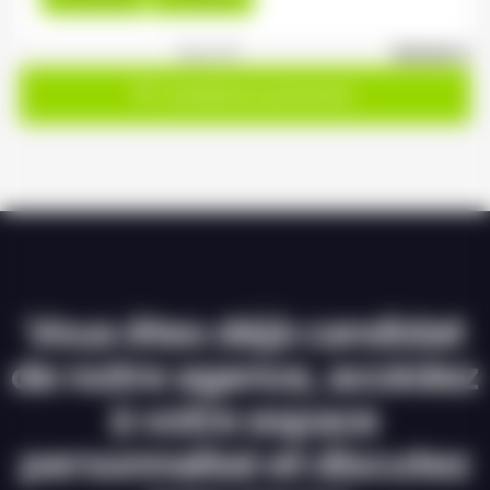
1
sur 20
Suivant »
Candidature spontanée
Vous êtes déjà candidat
de notre agence, accédez
à votre espace
personnalisé et discutez