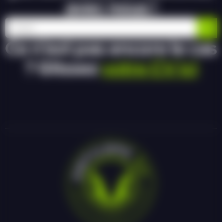
avec nous !
Ce n’est pas encore le cas
? Glissez
votre CV ici