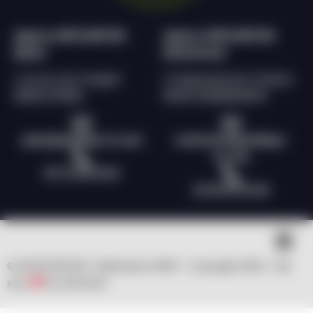
Agence ANTILOPE RH
Agence ANTILOPE RH
Epinal
Remiremont
2 rue du char d’argent
9, Esplanade de la Filature
88000 EPINAL
88200 REMIREMONT
epinal@antilope-rh.com
remiremont@antilope-
rh.com
03 72 60 56 96
03 29 69 55 28
© ANTILOPE RH | Réalisation WSP – Copyright 2023 – fait
avec
by clicNwork