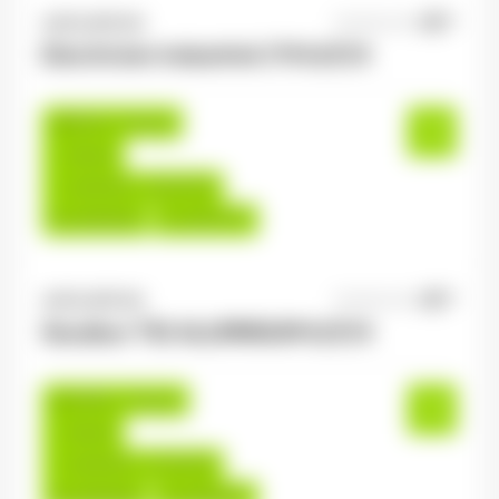
ANTILOPE RH
06/08/2026
Electricien industriel 2*8 H/F/X
Épinal , France
Interim
14,00 €/h - 16,00 €/h
Du:
06/08/26
Au:
30/07/27
ANTILOPE RH
06/08/2026
Soudeur TIG ALUMINIUM H/F/X
Golbey , France
Interim
14,00 €/h - 17,00 €/h
Du:
06/08/26
Au:
30/04/27