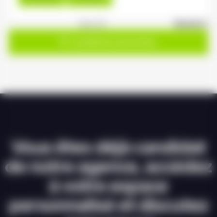
1
sur 20
Suivant »
Candidature spontanée
Vous êtes déjà candidat
de notre agence, accédez
à votre espace
personnalisé et discutez