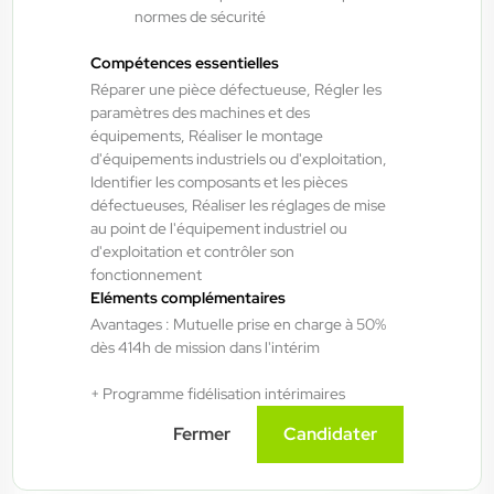
normes de sécurité
Compétences essentielles
Fraize , France
Réparer une pièce défectueuse, Régler les
Interim
paramètres des machines et des
15,00 €/h - 16,50 €/h
équipements, Réaliser le montage
d'équipements industriels ou d'exploitation,
Du:
06/08/26
Au:
28/05/27
Identifier les composants et les pièces
défectueuses, Réaliser les réglages de mise
au point de l'équipement industriel ou
ANTILOPE RH
06/08/2026
d'exploitation et contrôler son
Technicien de maintenance 2*8 H/F/X
fonctionnement
Eléments complémentaires
Avantages : Mutuelle prise en charge à 50%
Bruyères , France
dès 414h de mission dans l'intérim
Interim
+ Programme fidélisation intérimaires
14,50 €/h - 15,50 €/h
Fermer
Candidater
Du:
06/08/26
Au:
30/09/27