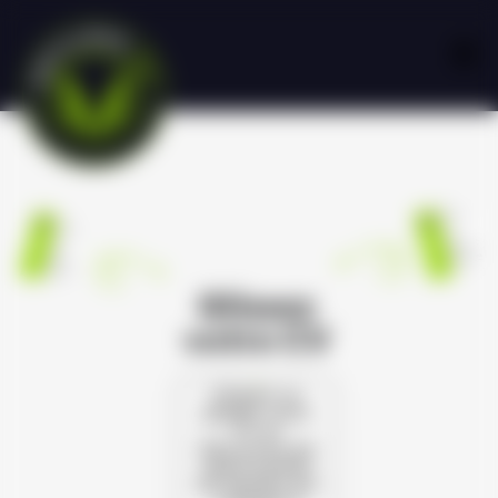
Glissez
votre CV
Cliquez ou
glissez votre
CV et
découvrez les
opportunités
de carrière qui