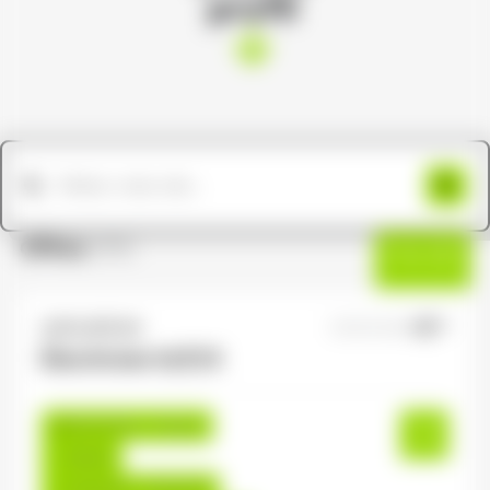
profil
Offres
(191)
Filtres
ANTILOPE RH
07/07/2026
Électricien H/F/X
Gérardmer , France
Interim
12,31 €/h - 13,50 €/h