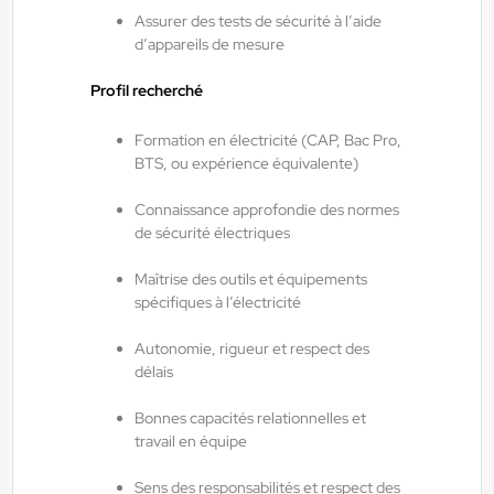
14,50 €/h - 15,50 €/h
Assurer des tests de sécurité à l’aide
d’appareils de mesure
Du:
06/08/26
Au:
28/02/27
Profil recherché
ANTILOPE RH
06/08/2026
Formation en électricité (CAP, Bac Pro,
Agent de maintenance industrielle
BTS, ou expérience équivalente)
H/F/X
Connaissance approfondie des normes
de sécurité électriques
Fraize , France
Maîtrise des outils et équipements
Interim
spécifiques à l’électricité
13,00 €/h - 14,00 €/h
Autonomie, rigueur et respect des
Du:
06/08/26
Au:
28/05/27
délais
Bonnes capacités relationnelles et
ANTILOPE RH
06/08/2026
travail en équipe
Technicien de maintenance industrielle
Sens des responsabilités et respect des
H/F/X