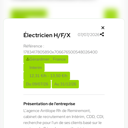
Épinal , France
CDI
45.000,00 €/an - 52.000,00 €/an
Électricien H/F/X
07/07/2026
Début le:
01/09/26
Référence :
1783417805890x706676500548026400
ANTILOPE RH
06/08/2026
Gérardmer , France
Agent de maintenance industrielle
Interim
H/F/X
12,31 €/h - 13,50 €/h
Du:
09/07/26
Au:
31/12/26
La Bresse , France
Interim
Présentation de l'entreprise
13,50 €/h - 15,50 €/h
L’agence Antilope Rh de Remiremont,
cabinet de recrutement en Intérim, CDD, CDI,
Du:
06/08/26
Au:
29/01/27
recherche pour l'un de ses clients basé sur le