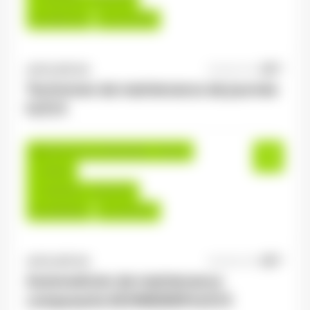
Du:
09/07/26
Au:
31/12/26
ANTILOPE RH
06/08/2026
Technicien de maintenance de journée
H/F/X
Saulxures-sur-Moselotte , France
Interim
14,00 €/h - 16,00 €/h
Du:
06/08/26
Au:
31/01/27
ANTILOPE RH
06/08/2026
Automaticien de maintenance
composants SCHNEIDER H/F/X