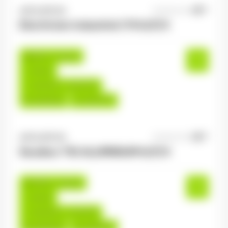
ANTILOPE RH
06/08/2026
Electricien industriel 2*8 H/F/X
Épinal , France
Interim
14,00 €/h - 16,00 €/h
Du:
06/08/26
Au:
30/07/27
ANTILOPE RH
06/08/2026
Soudeur TIG ALUMINIUM H/F/X
Golbey , France
Interim
14,00 €/h - 17,00 €/h
Du:
06/08/26
Au:
30/04/27