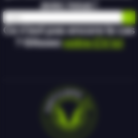
avec nous !
Ce n’est pas encore le cas
? Glissez
votre CV ici