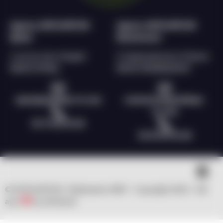
Agence ANTILOPE RH
Agence ANTILOPE RH
Epinal
Remiremont
2 rue du char d’argent
9, Esplanade de la Filature
88000 EPINAL
88200 REMIREMONT
epinal@antilope-rh.com
remiremont@antilope-
rh.com
03 72 60 56 96
03 29 69 55 28
© ANTILOPE RH | Réalisation WSP – Copyright 2023 – fait
avec
by clicNwork