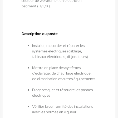
secteur de Gérardmer, un électricien
bâtiment (H/F/X).
ANTILOPE RH
06/08/2026
Technicien de maintenance de journée
H/F/X
Description du poste
Bruyères , France
Installer, raccorder et réparer les
Interim
systèmes électriques (câblage,
14,00 €/h - 16,00 €/h
tableaux électriques, disjoncteurs)
Du:
06/08/26
Au:
02/04/27
Mettre en place des systèmes
d’éclairage, de chauffage électrique,
de climatisation et autres équipements
ANTILOPE RH
06/08/2026
Chaudronnier H/F/X
Diagnostiquer et résoudre les pannes
électriques
Saulxures-sur-Moselotte , France
Vérifier la conformité des installations
avec les normes en vigueur
Interim