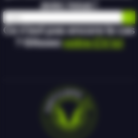
avec nous !
Ce n’est pas encore le cas
? Glissez
votre CV ici