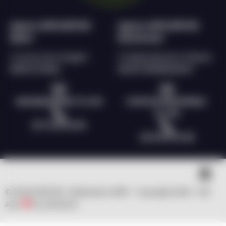
Agence ANTILOPE RH
Agence ANTILOPE RH
Epinal
Remiremont
2 rue du char d’argent
9, Esplanade de la Filature
88000 EPINAL
88200 REMIREMONT
epinal@antilope-rh.com
remiremont@antilope-
rh.com
03 72 60 56 96
03 29 69 55 28
© ANTILOPE RH | Réalisation WSP – Copyright 2023 – fait
avec
by clicNwork