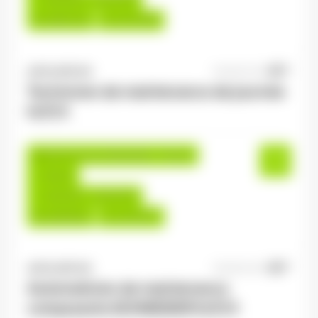
Du:
08/07/26
Au:
31/12/26
ANTILOPE RH
06/08/2026
Technicien de maintenance de journée
H/F/X
Saulxures-sur-Moselotte , France
Interim
14,00 €/h - 16,00 €/h
Du:
06/08/26
Au:
31/01/27
ANTILOPE RH
06/08/2026
Automaticien de maintenance
composants SCHNEIDER H/F/X