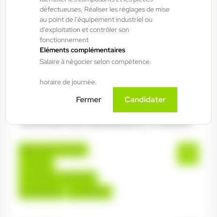
défectueuses, Réaliser les réglages de mise
au point de l'équipement industriel ou
Fraize , France
d'exploitation et contrôler son
fonctionnement
Interim
Eléments complémentaires
15,00 €/h - 16,50 €/h
Salaire à négocier selon compétence.
Du:
06/08/26
Au:
28/05/27
horaire de journée.
Fermer
Candidater
ANTILOPE RH
06/08/2026
Technicien de maintenance 2*8 H/F/X
Bruyères , France
Interim
14,50 €/h - 15,50 €/h
Du:
06/08/26
Au:
30/09/27