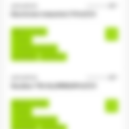
ANTILOPE RH
06/08/2026
Electricien industriel 2*8 H/F/X
Épinal , France
Interim
14,00 €/h - 16,00 €/h
Du:
06/08/26
Au:
30/07/27
ANTILOPE RH
06/08/2026
Soudeur TIG ALUMINIUM H/F/X
Golbey , France
Interim
14,00 €/h - 17,00 €/h
Du:
06/08/26
Au:
30/04/27