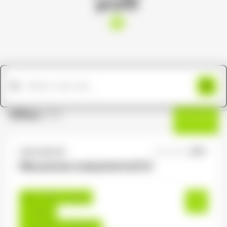
profil
Offres
(191)
Filtres
ANTILOPE RH
07/07/2026
Mécanicien industriel H/F/X
Le Thillot , France
Interim
12,50 €/h - 14,00 €/h