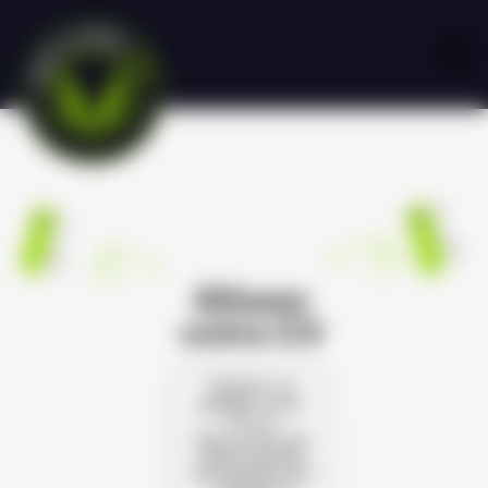
Glissez
votre CV
Cliquez ou
glissez votre
CV et
découvrez les
opportunités
de carrière qui