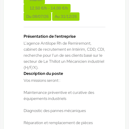
12,50 €/h - 14,00 €/h
ANTILOPE RH
06/08/2026
Du:
08/07/26
Au:
31/12/26
Technicien de maintenance de journée
H/F/X
Présentation de l'entreprise
L’agence Antilope Rh de Remiremont,
Bruyères , France
cabinet de recrutement en Intérim, CDD, CDI,
Interim
recherche pour l'un de ses clients basé sur le
14,00 €/h - 16,00 €/h
secteur de Le Thillot un Mécanicien industriel
(H/F/X).
Du:
06/08/26
Au:
02/04/27
Description du poste
Vos missions seront :
ANTILOPE RH
06/08/2026
Maintenance préventive et curative des
Chaudronnier H/F/X
équipements industriels
Diagnostic des pannes mécaniques
Saulxures-sur-Moselotte , France
Réparation et remplacement de pièces
Interim