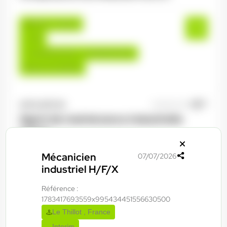
Épinal , France
CDI
45.000,00 €/an - 52.000,00 €/an
Début le:
01/09/26
ANTILOPE RH
06/08/2026
Agent de maintenance industrielle
H/F/X
Mécanicien
07/07/2026
La Bresse , France
industriel H/F/X
Interim
Référence :
13,50 €/h - 15,50 €/h
1783417693559x995434451556630500
Du:
06/08/26
Au:
29/01/27
Le Thillot , France
Interim