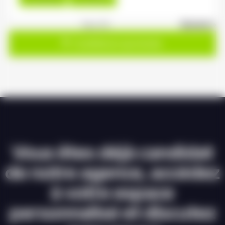
1
sur 20
Suivant »
Candidature spontanée
Vous êtes déjà candidat
de notre agence, accédez
à votre espace
personnalisé et discutez