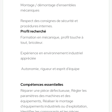
14,50 €/h - 15,50 €/h
Montage / démontage d’ensembles
mécaniques
Du:
06/08/26
Au:
28/02/27
Respect des consignes de sécurité et
procédures internes.
ANTILOPE RH
06/08/2026
Profil recherché
Agent de maintenance industrielle
Formation en mécanique, profil touche à
H/F/X
tout, bricoleur.
Expérience en environnement industriel
Fraize , France
appréciée
Interim
Autonomie, rigueur et esprit d’équipe
13,00 €/h - 14,00 €/h
Du:
06/08/26
Au:
28/05/27
Compétences essentielles
Réparer une pièce défectueuse, Régler les
paramètres des machines et des
ANTILOPE RH
06/08/2026
équipements, Réaliser le montage
Technicien de maintenance industrielle
d'équipements industriels ou d'exploitation,
H/F/X
Identifier les composants et les pièces