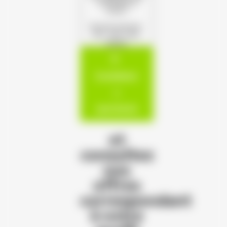
s'offrent à
vous !
(Format autorisé :
PDF, JPG, PNG,
DOCX)
Candidatur
e
spontanée
et
consultez
nos
offres
correspondant
à votre