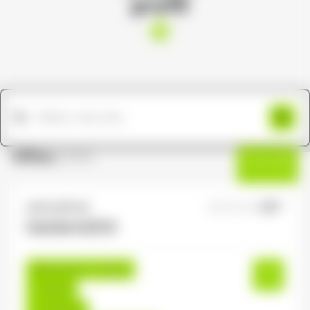
profil
Offres
(205)
Filtres
ANTILOPE RH
06/07/2026
Cariste H/F/X
Gérardmer , France
Interim
12,31 €/h