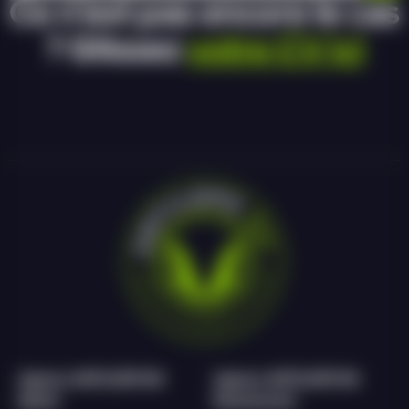
Ce n’est pas encore le cas
? Glissez
votre CV ici
Agence ANTILOPE RH
Agence ANTILOPE RH
Epinal
Remiremont