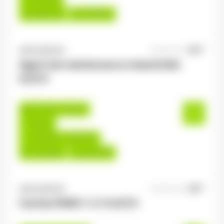
Du:
06/07/26
Au:
25/09/26
ANTILOPE RH
05/08/2026
Agent de maintenance industrielle
H/F/X
Le Tholy , France
Interim
13,00 €/h - 16,00 €/h
Du:
17/08/26
Au:
24/12/26
ANTILOPE RH
05/08/2026
Cariste R489 1-3-5 H/F/X