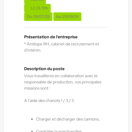
Manœuvre BTP H/F/X
12,31 €/h
Du:
06/07/26
Au:
25/09/26
Rambervillers , France
Interim
Présentation de l'entreprise
12,31 €/h - 13,00 €/h
* Antilope RH, cabinet de recrutement et
Du:
05/08/26
Au:
31/10/26
d'intérim.
ANTILOPE RH
04/08/2026
Description du poste
Technicien de maintenance industrielle
Vous travaillerez en collaboration avec le
responsable de production, vos principales
H/F/X
missions sont :
A l'aide des chariots 1 / 3 / 5
Rambervillers , France
Interim
Charger et décharger des camions,
13,50 €/h - 15,50 €/h
Du:
04/08/26
Au:
30/09/26
Contrôler la marchandise,