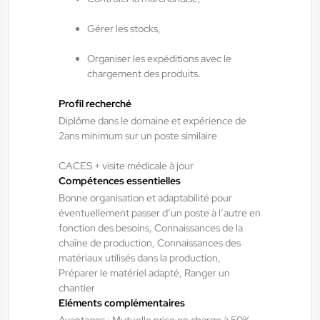
Gérer les stocks,
ANTILOPE RH
04/08/2026
Organiser les expéditions avec le
Soudeur maintenance industrielle
chargement des produits.
H/F/X
Profil recherché
Diplôme dans le domaine et expérience de
Rambervillers , France
2ans minimum sur un poste similaire
Interim
CACES + visite médicale à jour
13,50 €/h - 14,50 €/h
Compétences essentielles
Du:
04/08/26
Au:
30/09/26
Bonne organisation et adaptabilité pour
éventuellement passer d’un poste à l’autre en
fonction des besoins, Connaissances de la
ANTILOPE RH
04/08/2026
chaîne de production, Connaissances des
Aide mécanicien H/F/X
matériaux utilisés dans la production,
Préparer le matériel adapté, Ranger un
chantier
Eléments complémentaires
Rambervillers , France
Avantages : Mutuelle prise en charge à 50%