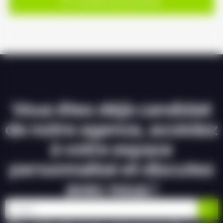
Candidature spontanée
Vous êtes déjà candidat
de notre agence, accédez
à votre espace
personnalisé et discutez
avec nous !