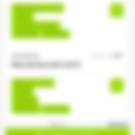
Rambervillers , France
Interim
12,31 €/h - 13,00 €/h
Du:
24/08/26
Au:
30/09/26
ANTILOPE RH
04/08/2026
Manutentionnaire H/F/X
Senones , France
Interim
12,31 €/h
Du:
10/08/26
Au:
31/10/26
1
sur 21
Suivant »