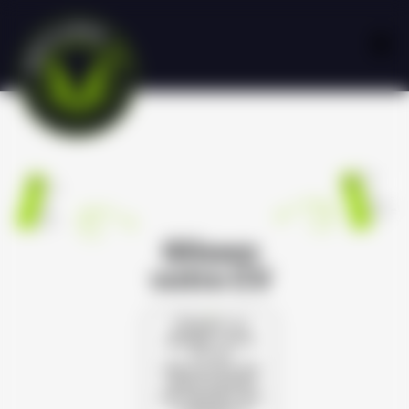
Glissez
votre CV
Cliquez ou
glissez votre
CV et
découvrez les
opportunités
de carrière qui