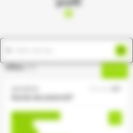
profil
Offres
(191)
Filtres
ANTILOPE RH
06/07/2026
Ouvrier de scierie H/F
Remiremont , France
Interim
12,31 €/h