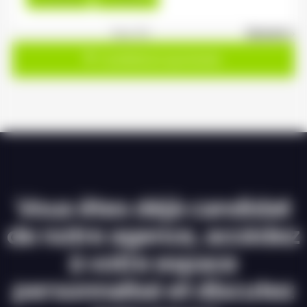
1
sur 20
Suivant »
Candidature spontanée
Vous êtes déjà candidat
de notre agence, accédez
à votre espace
personnalisé et discutez