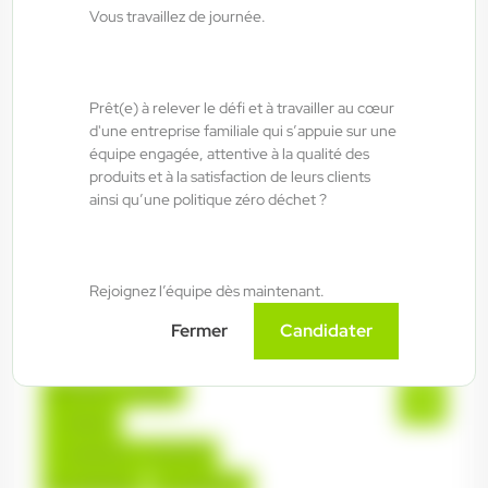
Vous travaillez de journée.
ANTILOPE RH
06/08/2026
Electricien industriel 2*8 H/F/X
Prêt(e) à relever le défi et à travailler au cœur
Épinal , France
d'une entreprise familiale qui s’appuie sur une
Interim
équipe engagée, attentive à la qualité des
produits et à la satisfaction de leurs clients
14,00 €/h - 16,00 €/h
ainsi qu’une politique zéro déchet ?
Du:
06/08/26
Au:
30/07/27
Rejoignez l’équipe dès maintenant.
ANTILOPE RH
06/08/2026
Soudeur TIG ALUMINIUM H/F/X
Fermer
Candidater
Golbey , France
Interim
14,00 €/h - 17,00 €/h
Du:
06/08/26
Au:
30/04/27