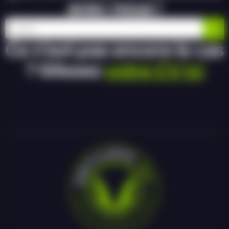
avec nous !
Ce n’est pas encore le cas
? Glissez
votre CV ici