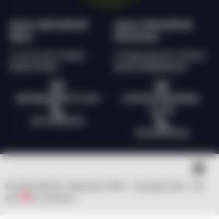
Agence ANTILOPE RH
Agence ANTILOPE RH
Epinal
Remiremont
2 rue du char d’argent
9, Esplanade de la Filature
88000 EPINAL
88200 REMIREMONT
epinal@antilope-rh.com
remiremont@antilope-
rh.com
03 72 60 56 96
03 29 69 55 28
© ANTILOPE RH | Réalisation WSP – Copyright 2023 – fait
avec
by clicNwork