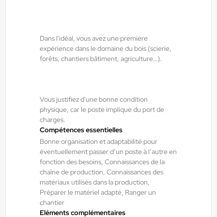
Fraize , France
Dans l'idéal, vous avez une première
Interim
expérience dans le domaine du bois (scierie,
15,00 €/h - 16,50 €/h
forêts, chantiers bâtiment, agriculture…).
Du:
06/08/26
Au:
28/05/27
Vous justifiez d'une bonne condition
ANTILOPE RH
06/08/2026
physique, car le poste implique du port de
Technicien de maintenance 2*8 H/F/X
charges.
Compétences essentielles
Bonne organisation et adaptabilité pour
Bruyères , France
éventuellement passer d’un poste à l’autre en
fonction des besoins, Connaissances de la
Interim
chaîne de production, Connaissances des
14,50 €/h - 15,50 €/h
matériaux utilisés dans la production,
Du:
06/08/26
Préparer le matériel adapté, Ranger un
Au:
30/09/27
chantier
Eléments complémentaires