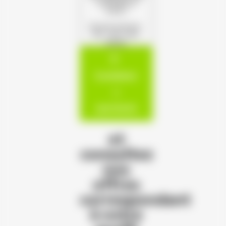
s'offrent à
vous !
(Format autorisé :
PDF, JPG, PNG,
DOCX)
Candidatur
e
spontanée
et
consultez
nos
offres
correspondant
à votre