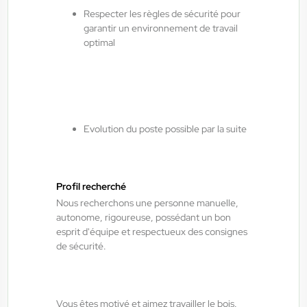
14,50 €/h - 15,50 €/h
Respecter les règles de sécurité pour
garantir un environnement de travail
Du:
06/08/26
Au:
28/02/27
optimal
ANTILOPE RH
06/08/2026
Agent de maintenance industrielle
H/F/X
Evolution du poste possible par la suite
Fraize , France
Interim
Profil recherché
13,00 €/h - 14,00 €/h
Nous recherchons une personne manuelle,
autonome, rigoureuse, possédant un bon
Du:
06/08/26
Au:
28/05/27
esprit d'équipe et respectueux des consignes
de sécurité.
ANTILOPE RH
06/08/2026
Technicien de maintenance industrielle
H/F/X
Vous êtes motivé et aimez travailler le bois.