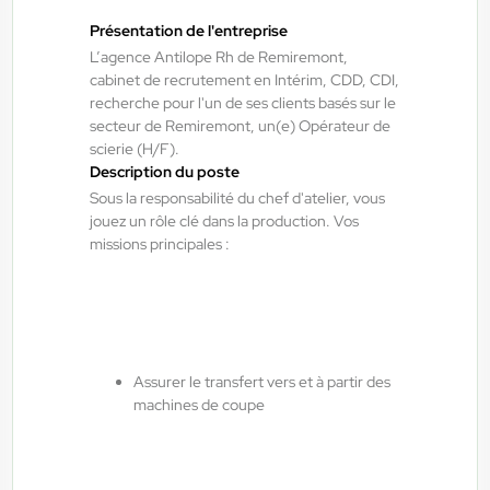
Présentation de l'entreprise
Épinal , France
L’agence Antilope Rh de Remiremont,
cabinet de recrutement en Intérim, CDD, CDI,
CDI
recherche pour l'un de ses clients basés sur le
45.000,00 €/an - 52.000,00 €/an
secteur de Remiremont, un(e) Opérateur de
Début le:
01/09/26
scierie (H/F).
Description du poste
Sous la responsabilité du chef d'atelier, vous
jouez un rôle clé dans la production. Vos
ANTILOPE RH
06/08/2026
missions principales :
Agent de maintenance industrielle
H/F/X
La Bresse , France
Assurer le transfert vers et à partir des
Interim
machines de coupe
13,50 €/h - 15,50 €/h
Du:
06/08/26
Au:
29/01/27