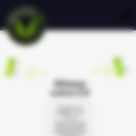
Glissez
votre CV
Cliquez ou
glissez votre
CV et
découvrez les
opportunités
de carrière qui