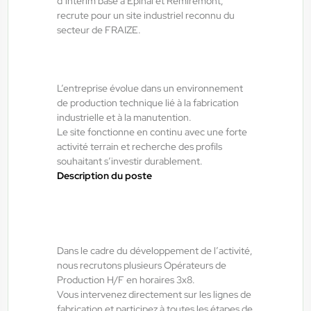
d’intérim basé à Épinal et Remiremont,
recrute pour un site industriel reconnu du
secteur de FRAIZE.
Épinal , France
CDI
45.000,00 €/an - 52.000,00 €/an
L’entreprise évolue dans un environnement
Début le:
01/09/26
de production technique lié à la fabrication
industrielle et à la manutention.
Le site fonctionne en continu avec une forte
ANTILOPE RH
06/08/2026
activité terrain et recherche des profils
Agent de maintenance industrielle
souhaitant s’investir durablement.
Description du poste
H/F/X
La Bresse , France
Interim
Dans le cadre du développement de l’activité,
nous recrutons plusieurs Opérateurs de
13,50 €/h - 15,50 €/h
Production H/F en horaires 3x8.
Du:
06/08/26
Au:
29/01/27
Vous intervenez directement sur les lignes de
fabrication et participez à toutes les étapes de