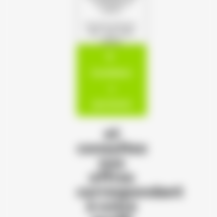
s'offrent à
vous !
(Format autorisé :
PDF, JPG, PNG,
DOCX)
Candidatur
e
spontanée
et
consultez
nos
offres
correspondant
à votre