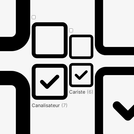
Cariste
(6)
Canalisateur
(7)