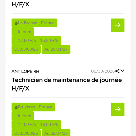
H/F/X
La Bresse , France
Interim
13,50 €/h - 15,50 €/h
Du:
06/08/26
Au:
29/01/27
ANTILOPE RH
06/08/2026
Technicien de maintenance de journée
H/F/X
Bruyères , France
Interim
14,00 €/h - 16,00 €/h
Du:
06/08/26
Au:
02/04/27