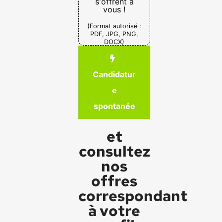
s'offrent à
vous !
(Format autorisé :
PDF, JPG, PNG,
DOCX)
Candidatur
e
spontanée
et
consultez
nos
offres
correspondant
à votre