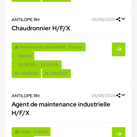
ANTILOPE RH
06/08/2026
Chaudronnier H/F/X
Saulxures-sur-Moselotte , France
Interim
14,50 €/h - 15,50 €/h
Du:
06/08/26
Au:
28/02/27
ANTILOPE RH
06/08/2026
Agent de maintenance industrielle
H/F/X
Fraize , France