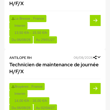
H/F/X
La Bresse , France
Interim
13,50 €/h - 15,50 €/h
Du:
06/08/26
Au:
29/01/27
ANTILOPE RH
06/08/2026
Technicien de maintenance de journée
H/F/X
Bruyères , France
Interim
14,00 €/h - 16,00 €/h
Du:
06/08/26
Au:
02/04/27