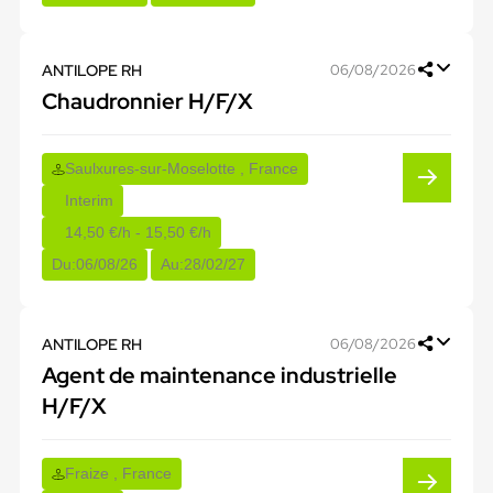
ANTILOPE RH
06/08/2026
Chaudronnier H/F/X
Saulxures-sur-Moselotte , France
Interim
14,50 €/h - 15,50 €/h
Du:
06/08/26
Au:
28/02/27
ANTILOPE RH
06/08/2026
Agent de maintenance industrielle
H/F/X
Fraize , France