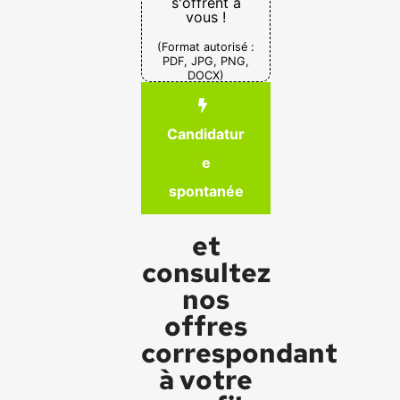
s'offrent à
vous !
(Format autorisé :
PDF, JPG, PNG,
DOCX)
Candidatur
e
spontanée
et
consultez
nos
offres
correspondant
à votre