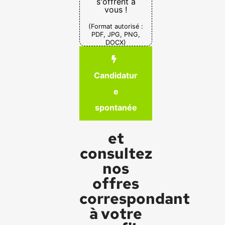
s'offrent à
vous !
(Format autorisé :
PDF, JPG, PNG,
DOCX)
Candidatur
e
spontanée
et
consultez
nos
offres
correspondant
à votre