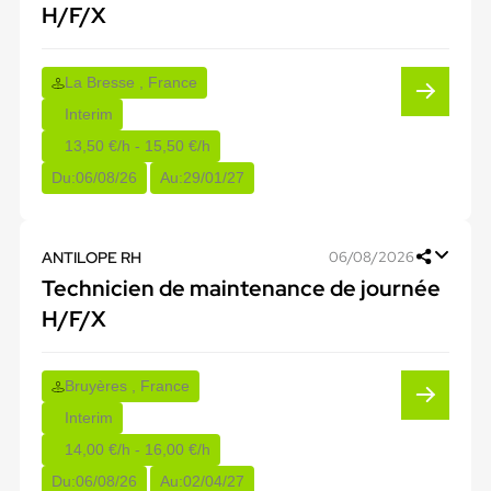
H/F/X
La Bresse , France
Interim
13,50 €/h - 15,50 €/h
Du:
06/08/26
Au:
29/01/27
ANTILOPE RH
06/08/2026
Technicien de maintenance de journée
H/F/X
Bruyères , France
Interim
14,00 €/h - 16,00 €/h
Du:
06/08/26
Au:
02/04/27