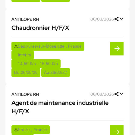
ANTILOPE RH
06/08/2026
Chaudronnier H/F/X
Saulxures-sur-Moselotte , France
Interim
14,50 €/h - 15,50 €/h
Du:
06/08/26
Au:
28/02/27
ANTILOPE RH
06/08/2026
Agent de maintenance industrielle
H/F/X
Fraize , France