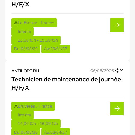
H/F/X
La Bresse , France
Interim
13,50 €/h - 15,50 €/h
Du:
06/08/26
Au:
29/01/27
ANTILOPE RH
06/08/2026
Technicien de maintenance de journée
H/F/X
Bruyères , France
Interim
14,00 €/h - 16,00 €/h
Du:
06/08/26
Au:
02/04/27