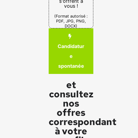
s'offrent à
vous !
(Format autorisé :
PDF, JPG, PNG,
DOCX)
Candidatur
e
spontanée
et
consultez
nos
offres
correspondant
à votre