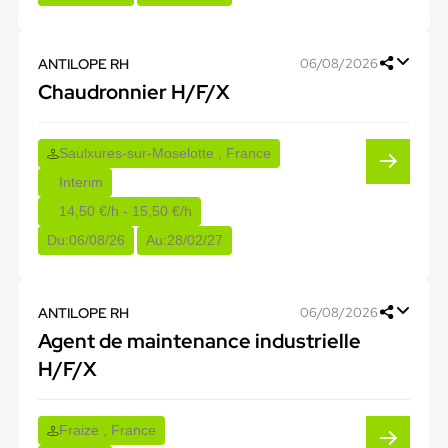
ANTILOPE RH
06/08/2026
Chaudronnier H/F/X
Saulxures-sur-Moselotte , France
Interim
14,50 €/h - 15,50 €/h
Du:
06/08/26
Au:
28/02/27
ANTILOPE RH
06/08/2026
Agent de maintenance industrielle
H/F/X
Fraize , France