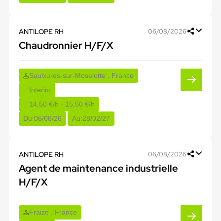
ANTILOPE RH
06/08/2026
Chaudronnier H/F/X
Saulxures-sur-Moselotte , France
Interim
14,50 €/h - 15,50 €/h
Du:
06/08/26
Au:
28/02/27
ANTILOPE RH
06/08/2026
Agent de maintenance industrielle
H/F/X
Fraize , France