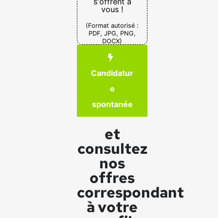
s'offrent à
vous !
(Format autorisé :
PDF, JPG, PNG,
DOCX)
Candidatur
e
spontanée
et
consultez
nos
offres
correspondant
à votre