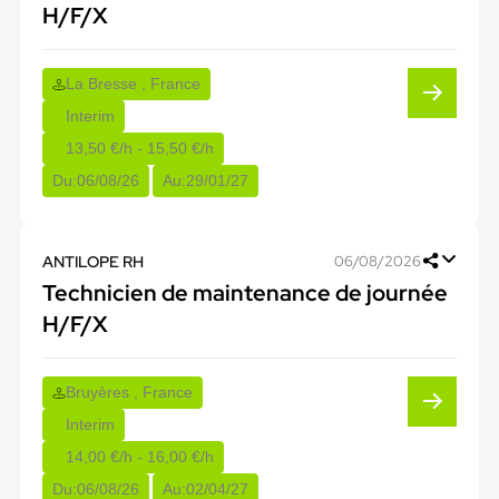
H/F/X
La Bresse , France
Interim
13,50 €/h - 15,50 €/h
Du:
06/08/26
Au:
29/01/27
ANTILOPE RH
06/08/2026
Technicien de maintenance de journée
H/F/X
Bruyères , France
Interim
14,00 €/h - 16,00 €/h
Du:
06/08/26
Au:
02/04/27