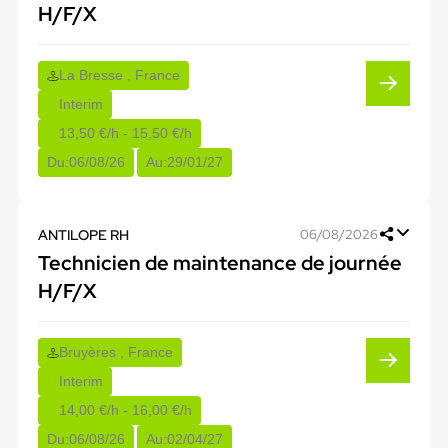
H/F/X
La Bresse , France
Interim
13,50 €/h - 15,50 €/h
Du:
06/08/26
Au:
29/01/27
ANTILOPE RH
06/08/2026
Technicien de maintenance de journée
H/F/X
Bruyères , France
Interim
14,00 €/h - 16,00 €/h
Du:
06/08/26
Au:
02/04/27