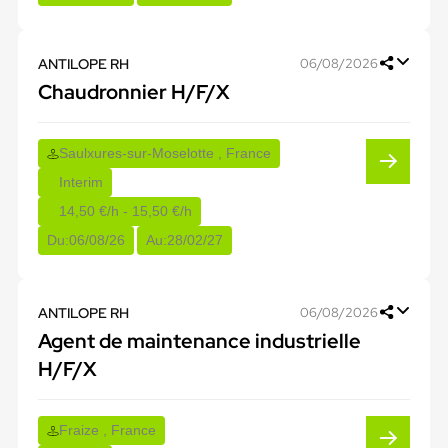
ANTILOPE RH
06/08/2026
Chaudronnier H/F/X
Saulxures-sur-Moselotte , France
Interim
14,50 €/h - 15,50 €/h
Du:
06/08/26
Au:
28/02/27
ANTILOPE RH
06/08/2026
Agent de maintenance industrielle
H/F/X
Fraize , France