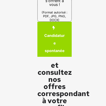
s'offrent à
vous !
(Format autorisé :
PDF, JPG, PNG,
DOCX)
Candidatur
e
spontanée
et
consultez
nos
offres
correspondant
à votre