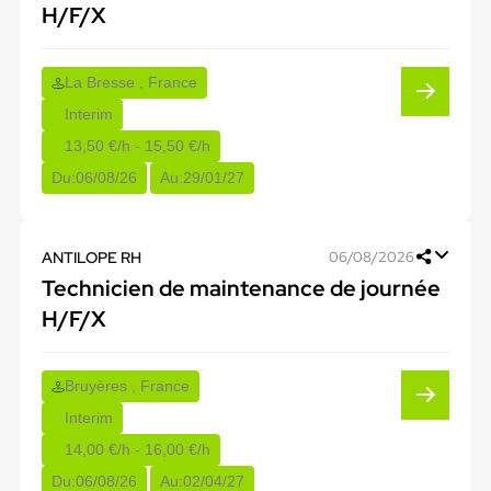
H/F/X
La Bresse , France
Interim
13,50 €/h - 15,50 €/h
Du:
06/08/26
Au:
29/01/27
ANTILOPE RH
06/08/2026
Technicien de maintenance de journée
H/F/X
Bruyères , France
Interim
14,00 €/h - 16,00 €/h
Du:
06/08/26
Au:
02/04/27