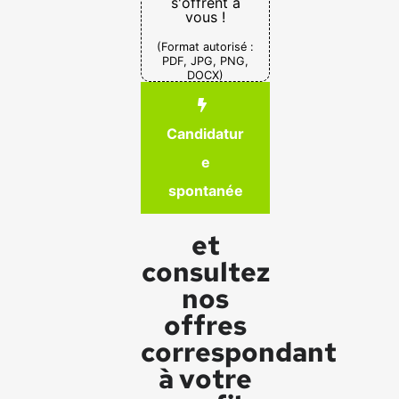
s'offrent à
vous !
(Format autorisé :
PDF, JPG, PNG,
DOCX)
Candidatur
e
spontanée
et
consultez
nos
offres
correspondant
à votre