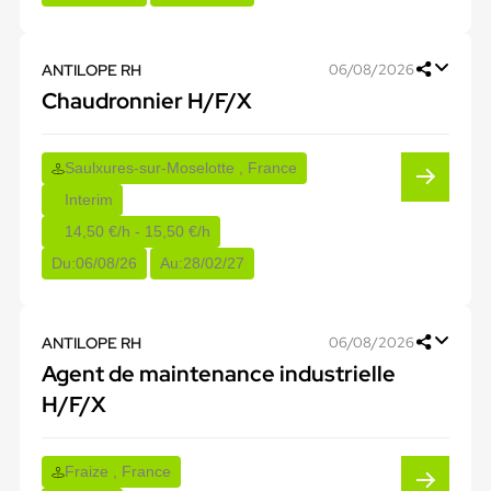
ANTILOPE RH
06/08/2026
Chaudronnier H/F/X
Saulxures-sur-Moselotte , France
Interim
14,50 €/h - 15,50 €/h
Du:
06/08/26
Au:
28/02/27
ANTILOPE RH
06/08/2026
Agent de maintenance industrielle
H/F/X
Fraize , France