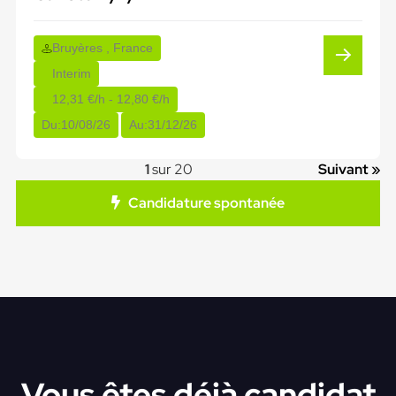
Bruyères , France
Interim
12,31 €/h - 12,80 €/h
Du:
10/08/26
Au:
31/12/26
1
sur 20
Suivant »
Candidature spontanée
Vous êtes déjà candidat