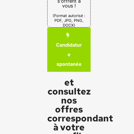
s'offrent à
vous !
(Format autorisé :
PDF, JPG, PNG,
DOCX)
Candidatur
e
spontanée
et
consultez
nos
offres
correspondant
à votre