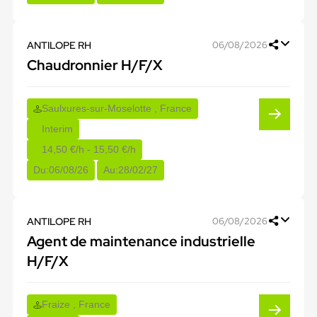
ANTILOPE RH
06/08/2026
Chaudronnier H/F/X
Saulxures-sur-Moselotte , France
Interim
14,50 €/h - 15,50 €/h
Du:
06/08/26
Au:
28/02/27
ANTILOPE RH
06/08/2026
Agent de maintenance industrielle
H/F/X
Fraize , France