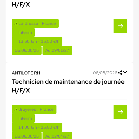
H/F/X
La Bresse , France
Interim
13,50 €/h - 15,50 €/h
Du:
06/08/26
Au:
29/01/27
ANTILOPE RH
06/08/2026
Technicien de maintenance de journée
H/F/X
Bruyères , France
Interim
14,00 €/h - 16,00 €/h
Du:
06/08/26
Au:
02/04/27