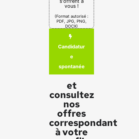
s'offrent à
vous !
(Format autorisé :
PDF, JPG, PNG,
DOCX)
Candidatur
e
spontanée
et
consultez
nos
offres
correspondant
à votre