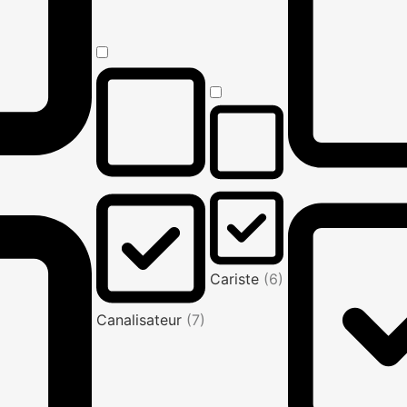
Cariste
(6)
Canalisateur
(7)