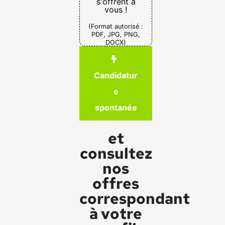
s'offrent à
vous !
(Format autorisé :
PDF, JPG, PNG,
DOCX)
Candidatur
e
spontanée
et
consultez
nos
offres
correspondant
à votre