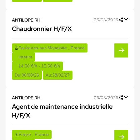
ANTILOPE RH
06/08/2026
Chaudronnier H/F/X
Saulxures-sur-Moselotte , France
Interim
14,50 €/h - 15,50 €/h
Du:
06/08/26
Au:
28/02/27
ANTILOPE RH
06/08/2026
Agent de maintenance industrielle
H/F/X
Fraize , France