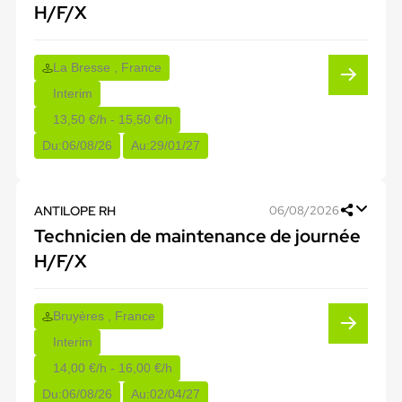
H/F/X
La Bresse , France
Interim
13,50 €/h - 15,50 €/h
Du:
06/08/26
Au:
29/01/27
ANTILOPE RH
06/08/2026
Technicien de maintenance de journée
H/F/X
Bruyères , France
Interim
14,00 €/h - 16,00 €/h
Du:
06/08/26
Au:
02/04/27