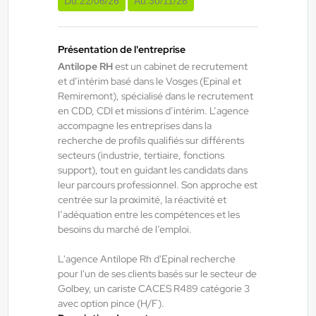
Du:
22/06/26
Au:
30/11/26
ANTILOPE RH
06/08/2026
Présentation de l'entreprise
Technicien de maintenance de journée
Antilope RH
est un cabinet de recrutement
et d’intérim basé dans le Vosges (Epinal et
H/F/X
Remiremont), spécialisé dans le recrutement
en CDD, CDI et missions d’intérim. L’agence
accompagne les entreprises dans la
Bruyères , France
recherche de profils qualifiés sur différents
Interim
secteurs (industrie, tertiaire, fonctions
14,00 €/h - 16,00 €/h
support), tout en guidant les candidats dans
leur parcours professionnel. Son approche est
Du:
06/08/26
Au:
02/04/27
centrée sur la proximité, la réactivité et
l’adéquation entre les compétences et les
besoins du marché de l’emploi.
ANTILOPE RH
06/08/2026
Chaudronnier H/F/X
L'agence Antilope Rh d'Epinal recherche
pour l'un de ses clients basés sur le secteur de
Golbey, un cariste CACES R489 catégorie 3
avec option pince (H/F).
Saulxures-sur-Moselotte , France