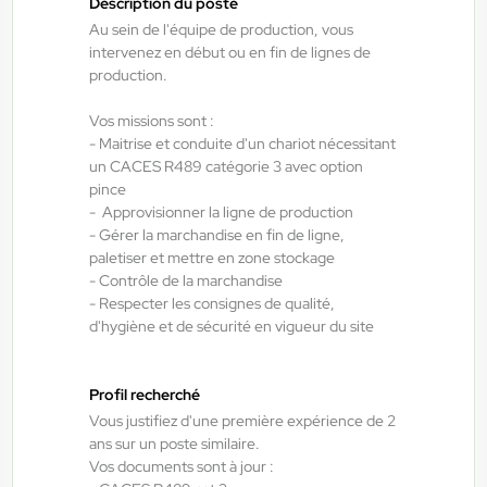
Description du poste
Interim
Au sein de l'équipe de production, vous
14,50 €/h - 15,50 €/h
intervenez en début ou en fin de lignes de
production.
Du:
06/08/26
Au:
28/02/27
Vos missions sont :
- Maitrise et conduite d'un chariot nécessitant
ANTILOPE RH
06/08/2026
un CACES R489 catégorie 3 avec option
Agent de maintenance industrielle
pince
H/F/X
- Approvisionner la ligne de production
- Gérer la marchandise en fin de ligne,
paletiser et mettre en zone stockage
- Contrôle de la marchandise
Fraize , France
- Respecter les consignes de qualité,
Interim
d'hygiène et de sécurité en vigueur du site
13,00 €/h - 14,00 €/h
Du:
06/08/26
Au:
28/05/27
Profil recherché
Vous justifiez d'une première expérience de 2
ans sur un poste similaire.
ANTILOPE RH
06/08/2026
Vos documents sont à jour :
Technicien de maintenance industrielle