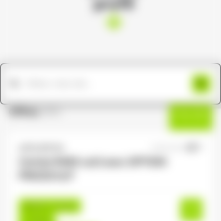
profil
Offres
(191)
Filtres
ANTILOPE RH
17/06/2026
Cariste R489 cat3 avec OPTION
PINCES H/F
Épinal , France
Interim