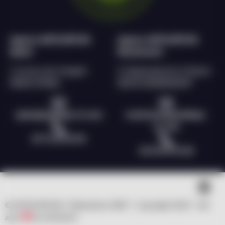
Agence ANTILOPE RH
Agence ANTILOPE RH
Epinal
Remiremont
2 rue du char d’argent
9, Esplanade de la Filature
88000 EPINAL
88200 REMIREMONT
epinal@antilope-rh.com
remiremont@antilope-
rh.com
03 72 60 56 96
03 29 69 55 28
© ANTILOPE RH | Réalisation WSP – Copyright 2023 – fait
avec
by clicNwork