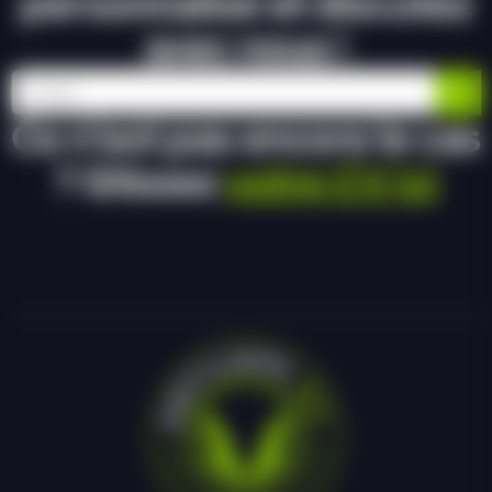
personnalisé et discutez
avec nous !
Ce n’est pas encore le cas
? Glissez
votre CV ici