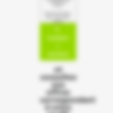
s'offrent à
vous !
(Format autorisé :
PDF, JPG, PNG,
DOCX)
Candidatur
e
spontanée
et
consultez
nos
offres
correspondant
à votre