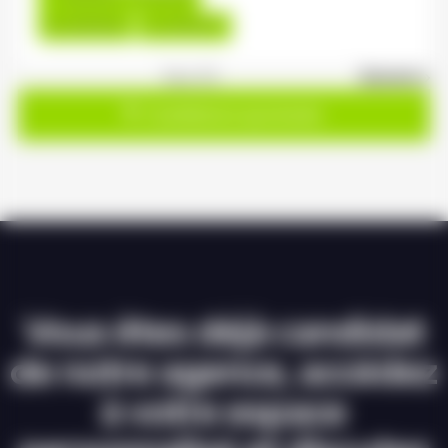
Du:
06/08/26
Au:
30/04/27
1
sur 20
Suivant »
Candidature spontanée
Vous êtes déjà candidat
de notre agence, accédez
à votre espace