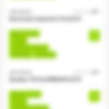
ANTILOPE RH
06/08/2026
Electricien industriel 2*8 H/F/X
Épinal , France
Interim
14,00 €/h - 16,00 €/h
Du:
06/08/26
Au:
30/07/27
ANTILOPE RH
06/08/2026
Soudeur TIG ALUMINIUM H/F/X
Golbey , France
Interim
14,00 €/h - 17,00 €/h