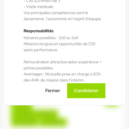
- CACES R489 cat 3
- Visite médicale
H/F/X
Vos principales compétences sont le
dynamisme, l'autonomie et l'esprit d'équipe.
Fraize , France
Responsabilités
Interim
Horaires possibles : 3x8 ou 5x8.
15,00 €/h - 16,50 €/h
Missions longues et opportunités de CDI
selon performance.
Du:
06/08/26
Au:
28/05/27
Rémunération attractive selon expérience +
primes possibles.
ANTILOPE RH
06/08/2026
Avantages : Mutuelle prise en charge à 50%
Technicien de maintenance 2*8 H/F/X
dès 414h de mission dans l'intérim.
Fermer
Candidater
Bruyères , France
Interim
14,50 €/h - 15,50 €/h
Du:
06/08/26
Au:
30/09/27