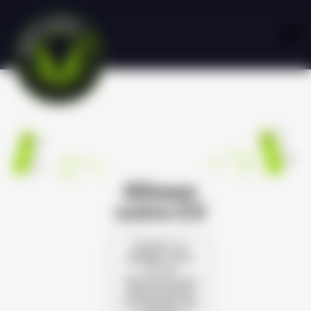
Glissez
votre CV
Cliquez ou
glissez votre
CV et
découvrez les
opportunités
de carrière qui