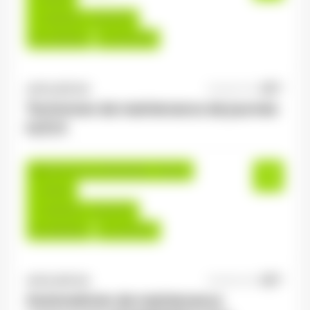
13,00 €/h - 15,00 €/h
Du:
22/06/26
Au:
30/11/26
ANTILOPE RH
06/08/2026
Technicien de maintenance de journée
H/F/X
Saulxures-sur-Moselotte , France
Interim
14,00 €/h - 16,00 €/h
Du:
06/08/26
Au:
31/01/27
ANTILOPE RH
06/08/2026
Automaticien de maintenance