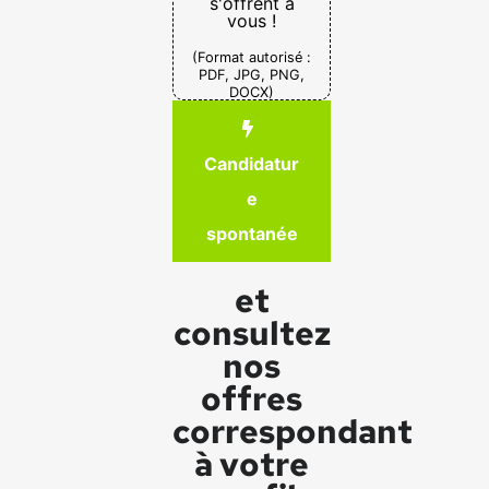
s'offrent à
vous !
(Format autorisé :
PDF, JPG, PNG,
DOCX)
Candidatur
e
spontanée
et
consultez
nos
offres
correspondant
à votre