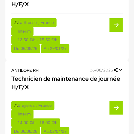
H/F/X
La Bresse , France
Interim
13,50 €/h - 15,50 €/h
Du:
06/08/26
Au:
29/01/27
ANTILOPE RH
06/08/2026
Technicien de maintenance de journée
H/F/X
Bruyères , France
Interim
14,00 €/h - 16,00 €/h
Du:
06/08/26
Au:
02/04/27