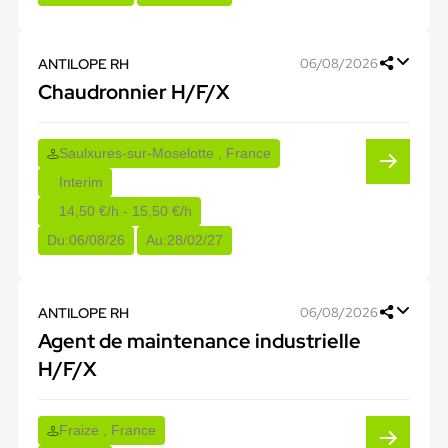
ANTILOPE RH
06/08/2026
Chaudronnier H/F/X
Saulxures-sur-Moselotte , France
Interim
14,50 €/h - 15,50 €/h
Du:
06/08/26
Au:
28/02/27
ANTILOPE RH
06/08/2026
Agent de maintenance industrielle
H/F/X
Fraize , France