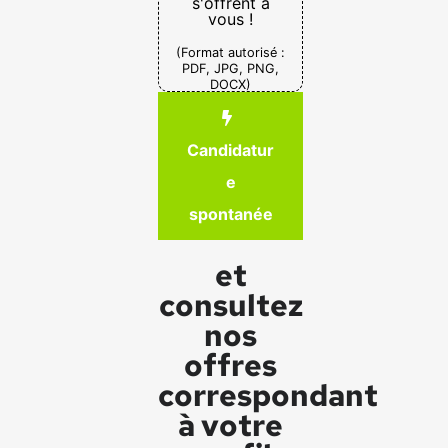
s'offrent à
vous !
(Format autorisé :
PDF, JPG, PNG,
DOCX)
Candidatur
e
spontanée
et
consultez
nos
offres
correspondant
à votre