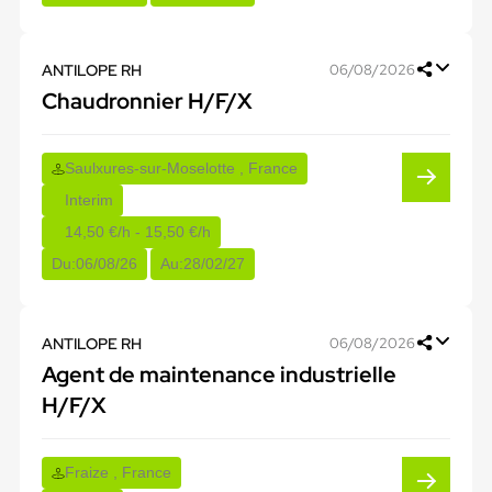
ANTILOPE RH
06/08/2026
Chaudronnier H/F/X
Saulxures-sur-Moselotte , France
Interim
14,50 €/h - 15,50 €/h
Du:
06/08/26
Au:
28/02/27
ANTILOPE RH
06/08/2026
Agent de maintenance industrielle
H/F/X
Fraize , France