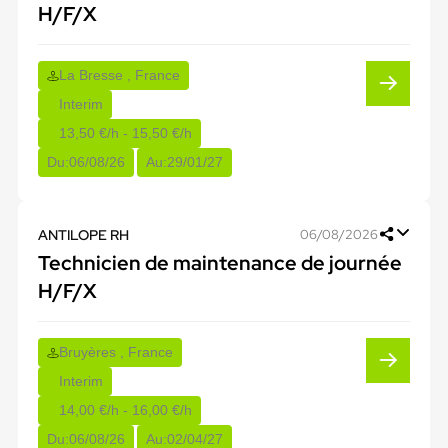
H/F/X
La Bresse , France
Interim
13,50 €/h - 15,50 €/h
Du:
06/08/26
Au:
29/01/27
ANTILOPE RH
06/08/2026
Technicien de maintenance de journée
H/F/X
Bruyères , France
Interim
14,00 €/h - 16,00 €/h
Du:
06/08/26
Au:
02/04/27