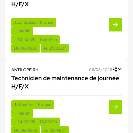
H/F/X
La Bresse , France
Interim
13,50 €/h - 15,50 €/h
Du:
06/08/26
Au:
29/01/27
ANTILOPE RH
06/08/2026
Technicien de maintenance de journée
H/F/X
Bruyères , France
Interim
14,00 €/h - 16,00 €/h
Du:
06/08/26
Au:
02/04/27