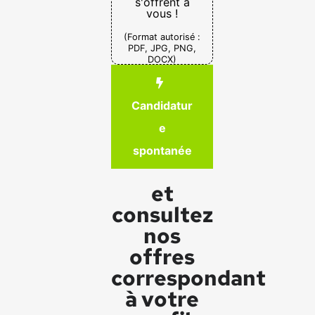
s'offrent à
vous !
(Format autorisé :
PDF, JPG, PNG,
DOCX)
Candidatur
e
spontanée
et
consultez
nos
offres
correspondant
à votre