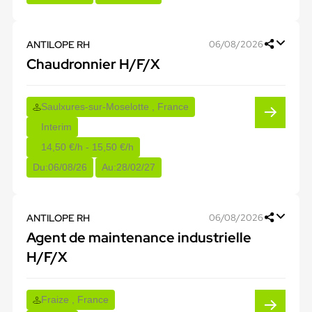
ANTILOPE RH
06/08/2026
Chaudronnier H/F/X
Saulxures-sur-Moselotte , France
Interim
14,50 €/h - 15,50 €/h
Du:
06/08/26
Au:
28/02/27
ANTILOPE RH
06/08/2026
Agent de maintenance industrielle
H/F/X
Fraize , France