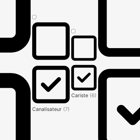
Cariste
(6)
Canalisateur
(7)