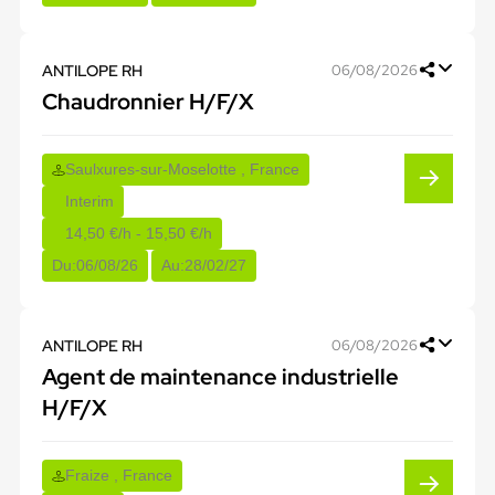
ANTILOPE RH
06/08/2026
Chaudronnier H/F/X
Saulxures-sur-Moselotte , France
Interim
14,50 €/h - 15,50 €/h
Du:
06/08/26
Au:
28/02/27
ANTILOPE RH
06/08/2026
Agent de maintenance industrielle
H/F/X
Fraize , France