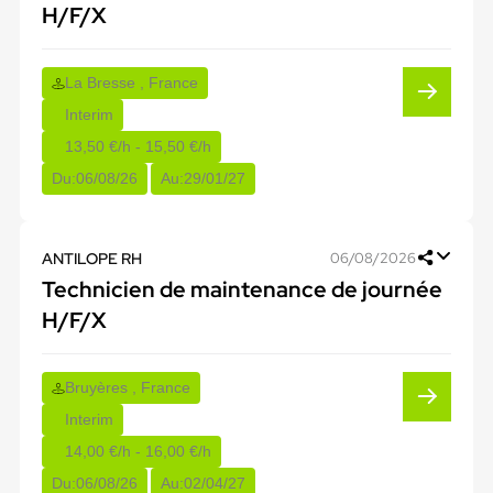
H/F/X
La Bresse , France
Interim
13,50 €/h - 15,50 €/h
Du:
06/08/26
Au:
29/01/27
ANTILOPE RH
06/08/2026
Technicien de maintenance de journée
H/F/X
Bruyères , France
Interim
14,00 €/h - 16,00 €/h
Du:
06/08/26
Au:
02/04/27