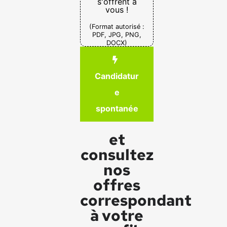
s'offrent à
vous !
(Format autorisé :
PDF, JPG, PNG,
DOCX)
Candidatur
e
spontanée
et
consultez
nos
offres
correspondant
à votre