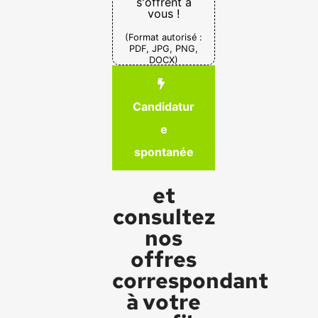
s'offrent à
vous !
(Format autorisé :
PDF, JPG, PNG,
DOCX)
Candidatur
e
spontanée
et
consultez
nos
offres
correspondant
à votre