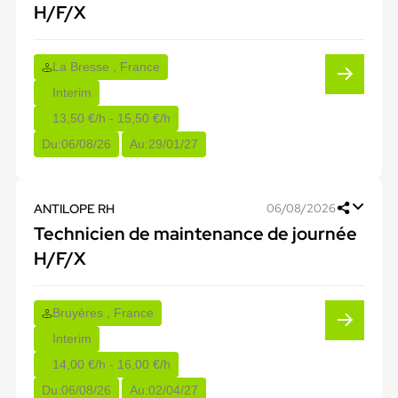
H/F/X
La Bresse , France
Interim
13,50 €/h - 15,50 €/h
Du:
06/08/26
Au:
29/01/27
ANTILOPE RH
06/08/2026
Technicien de maintenance de journée
H/F/X
Bruyères , France
Interim
14,00 €/h - 16,00 €/h
Du:
06/08/26
Au:
02/04/27