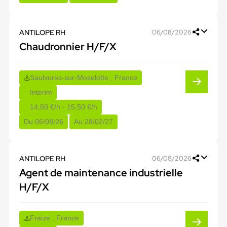
ANTILOPE RH
06/08/2026
Chaudronnier H/F/X
Saulxures-sur-Moselotte , France
Interim
14,50 €/h - 15,50 €/h
Du:
06/08/26
Au:
28/02/27
ANTILOPE RH
06/08/2026
Agent de maintenance industrielle
H/F/X
Fraize , France