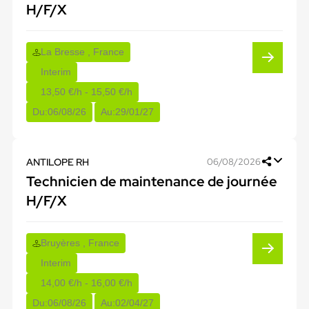
H/F/X
La Bresse , France
Interim
13,50 €/h - 15,50 €/h
Du:
06/08/26
Au:
29/01/27
ANTILOPE RH
06/08/2026
Technicien de maintenance de journée
H/F/X
Bruyères , France
Interim
14,00 €/h - 16,00 €/h
Du:
06/08/26
Au:
02/04/27