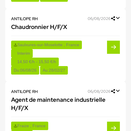
ANTILOPE RH
06/08/2026
Chaudronnier H/F/X
Saulxures-sur-Moselotte , France
Interim
14,50 €/h - 15,50 €/h
Du:
06/08/26
Au:
28/02/27
ANTILOPE RH
06/08/2026
Agent de maintenance industrielle
H/F/X
Fraize , France