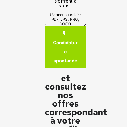
s'offrent à
vous !
(Format autorisé :
PDF, JPG, PNG,
DOCX)
Candidatur
e
spontanée
et
consultez
nos
offres
correspondant
à votre