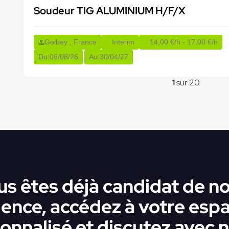
Soudeur TIG ALUMINIUM H/F/X
Golbey , France
Interim
14,00 €/h - 17,00 €/h
Du:
06/08/26
Au:
30/04/27
1
sur 20
us êtes déjà candidat de no
ence, accédez à votre esp
onnalisé et discutez avec n