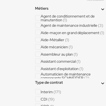
Métiers
Agent de conditionnement et de
manutention
(1)
Agent de maintenance industrielle
(3)
Aide-maçon en grand déplacement
(1)
Aide-Métallier
(1)
Aide mécanicien
(1)
Assembleur au plan
(1)
Assistant commercial
(1)
Assistant d'exploitation
(1)
Automaticien de maintenance
composants SCHNEIDER
(2)
Type de contrat
Canalisateur
(7)
Cariste
(6)
Interim
(171)
Cariste 4h-11h 11h-17h 17h-00h
(1)
CDI
(19)
Cariste Opérateur de production 5*8