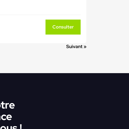
Consulter
Suivant »
tre
ace
ous !