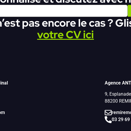
’est pas encore le cas ? Gl
votre CV ici
inal
Agence ANT
9, Esplanade 
88200 REM
com
remiremo
03 29 69