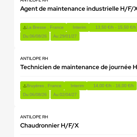
ANTILOPE RH
Agent de maintenance industrielle H/F/
La Bresse , France
Interim
13,50 €/h - 15,50 €/h
Du:
06/08/26
Au:
29/01/27
ANTILOPE RH
Technicien de maintenance de journée 
Bruyères , France
Interim
14,00 €/h - 16,00 €/h
Du:
06/08/26
Au:
02/04/27
ANTILOPE RH
Chaudronnier H/F/X