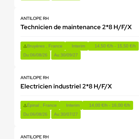
ANTILOPE RH
Technicien de maintenance 2*8 H/F/X
Bruyères , France
Interim
14,50 €/h - 15,50 €/h
Du:
06/08/26
Au:
30/09/27
ANTILOPE RH
Electricien industriel 2*8 H/F/X
Épinal , France
Interim
14,00 €/h - 16,00 €/h
Du:
06/08/26
Au:
30/07/27
ANTILOPE RH