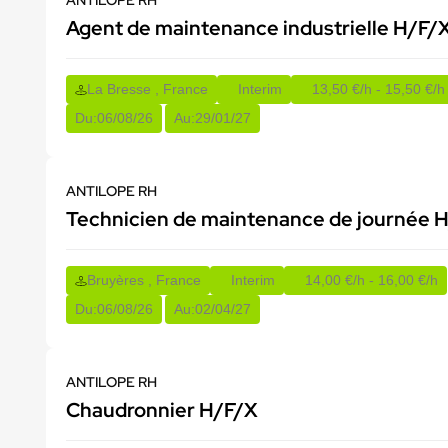
ANTILOPE RH
Agent de maintenance industrielle H/F/
La Bresse , France
Interim
13,50 €/h - 15,50 €/h
Du:
06/08/26
Au:
29/01/27
ANTILOPE RH
Technicien de maintenance de journée 
Bruyères , France
Interim
14,00 €/h - 16,00 €/h
Du:
06/08/26
Au:
02/04/27
ANTILOPE RH
Chaudronnier H/F/X