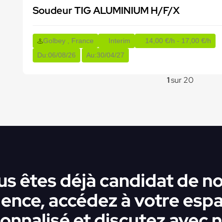
Soudeur TIG ALUMINIUM H/F/X
Golbey , France
Interim
14,00 €/h - 17,00 €/h
Du:
06/08/26
Au:
30/04/27
1
sur 20
us êtes déjà candidat de no
ence, accédez à votre esp
onnalisé et discutez avec n