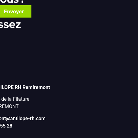
Envoyer
issez
ILOPE RH Remiremont
de la Filature
IREMONT
nt@antilope-rh.com
 55 28