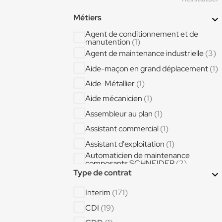
Métiers
Agent de conditionnement et de
manutention
(1)
Agent de maintenance industrielle
(3)
Aide-maçon en grand déplacement
(1)
Aide-Métallier
(1)
Aide mécanicien
(1)
Assembleur au plan
(1)
Assistant commercial
(1)
Assistant d'exploitation
(1)
Automaticien de maintenance
composants SCHNEIDER
(2)
Type de contrat
Canalisateur
(7)
Cariste
(6)
Interim
(171)
Cariste 4h-11h 11h-17h 17h-00h
(1)
CDI
(19)
Cariste Opérateur de production 5*8