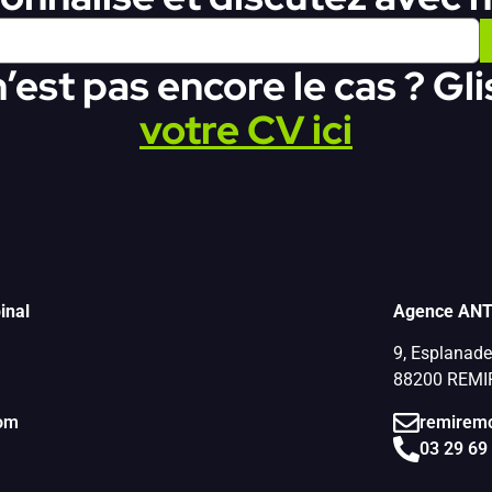
’est pas encore le cas ? Gl
votre CV ici
inal
Agence ANT
9, Esplanade 
88200 REM
com
remiremo
03 29 69