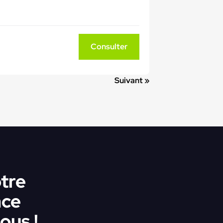
Consulter
Suivant »
tre
ace
ous !