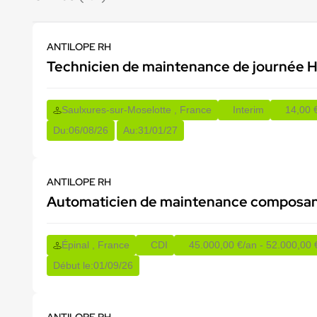
ANTILOPE RH
Technicien de maintenance de journée 
Saulxures-sur-Moselotte , France
Interim
14,00 €
Du:
06/08/26
Au:
31/01/27
ANTILOPE RH
Automaticien de maintenance composa
Épinal , France
CDI
45.000,00 €/an - 52.000,00 
Début le:
01/09/26