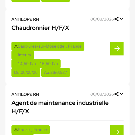
ANTILOPE RH
06/08/2026
Chaudronnier H/F/X
Saulxures-sur-Moselotte , France
Interim
14,50 €/h - 15,50 €/h
Du:
06/08/26
Au:
28/02/27
ANTILOPE RH
06/08/2026
Agent de maintenance industrielle
H/F/X
Fraize , France