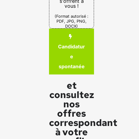
s'offrent à
vous !
(Format autorisé :
PDF, JPG, PNG,
DOCX)
Candidatur
e
spontanée
et
consultez
nos
offres
correspondant
à votre