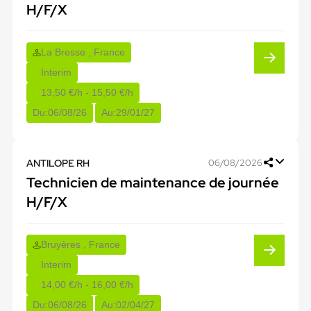
H/F/X
La Bresse , France
Interim
13,50 €/h - 15,50 €/h
Du:
06/08/26
Au:
29/01/27
ANTILOPE RH
06/08/2026
Technicien de maintenance de journée
H/F/X
Bruyères , France
Interim
14,00 €/h - 16,00 €/h
Du:
06/08/26
Au:
02/04/27