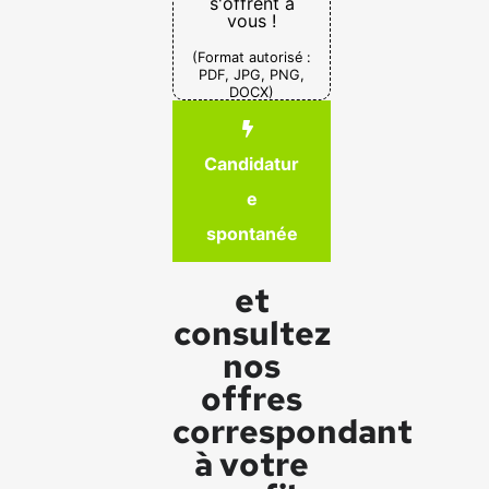
s'offrent à
vous !
(Format autorisé :
PDF, JPG, PNG,
DOCX)
Candidatur
e
spontanée
et
consultez
nos
offres
correspondant
à votre