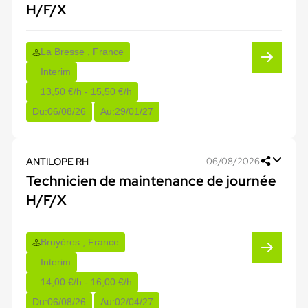
H/F/X
La Bresse , France
Interim
13,50 €/h - 15,50 €/h
Du:
06/08/26
Au:
29/01/27
ANTILOPE RH
06/08/2026
Technicien de maintenance de journée
H/F/X
Bruyères , France
Interim
14,00 €/h - 16,00 €/h
Du:
06/08/26
Au:
02/04/27