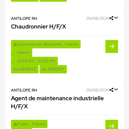
ANTILOPE RH
06/08/2026
Chaudronnier H/F/X
Saulxures-sur-Moselotte , France
Interim
14,50 €/h - 15,50 €/h
Du:
06/08/26
Au:
28/02/27
ANTILOPE RH
06/08/2026
Agent de maintenance industrielle
H/F/X
Fraize , France