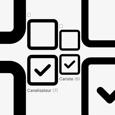
Cariste
(6)
Canalisateur
(7)