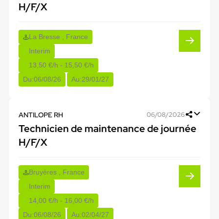
H/F/X
La Bresse , France
Interim
13,50 €/h - 15,50 €/h
Du:
06/08/26
Au:
29/01/27
ANTILOPE RH
06/08/2026
Technicien de maintenance de journée
H/F/X
Bruyères , France
Interim
14,00 €/h - 16,00 €/h
Du:
06/08/26
Au:
02/04/27