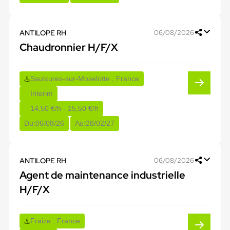
ANTILOPE RH
06/08/2026
Chaudronnier H/F/X
Saulxures-sur-Moselotte , France
Interim
14,50 €/h - 15,50 €/h
Du:
06/08/26
Au:
28/02/27
ANTILOPE RH
06/08/2026
Agent de maintenance industrielle
H/F/X
Fraize , France