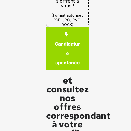
s'offrent à
vous !
(Format autorisé :
PDF, JPG, PNG,
DOCX)
Candidatur
e
spontanée
et
consultez
nos
offres
correspondant
à votre