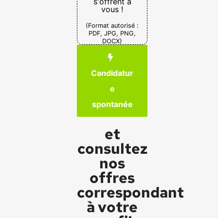
s'offrent à
vous !
(Format autorisé :
PDF, JPG, PNG,
DOCX)
Candidatur
e
spontanée
et
consultez
nos
offres
correspondant
à votre