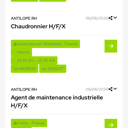
ANTILOPE RH
06/08/2026
Chaudronnier H/F/X
Saulxures-sur-Moselotte , France
Interim
14,50 €/h - 15,50 €/h
Du:
06/08/26
Au:
28/02/27
ANTILOPE RH
06/08/2026
Agent de maintenance industrielle
H/F/X
Fraize , France