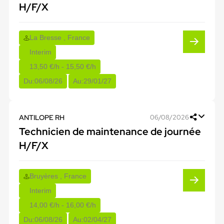
H/F/X
La Bresse , France
Interim
13,50 €/h - 15,50 €/h
Du:
06/08/26
Au:
29/01/27
ANTILOPE RH
06/08/2026
Technicien de maintenance de journée
H/F/X
Bruyères , France
Interim
14,00 €/h - 16,00 €/h
Du:
06/08/26
Au:
02/04/27