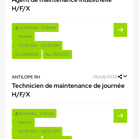
H/F/X
La Bresse , France
Interim
13,50 €/h - 15,50 €/h
Du:
06/08/26
Au:
29/01/27
ANTILOPE RH
06/08/2026
Technicien de maintenance de journée
H/F/X
Bruyères , France
Interim
14,00 €/h - 16,00 €/h