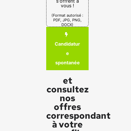
s'offrent à
vous !
(Format autorisé :
PDF, JPG, PNG,
DOCX)
Candidatur
e
spontanée
et
consultez
nos
offres
correspondant
à votre