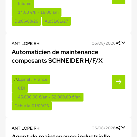
Interim
14,00 €/h - 16,00 €/h
Du:
06/08/26
Au:
31/01/27
ANTILOPE RH
06/08/2026
Automaticien de maintenance
composants SCHNEIDER H/F/X
Épinal , France
CDI
45.000,00 €/an - 52.000,00 €/an
Début le:
01/09/26
ANTILOPE RH
06/08/2026
Agent de maintenance industrielle