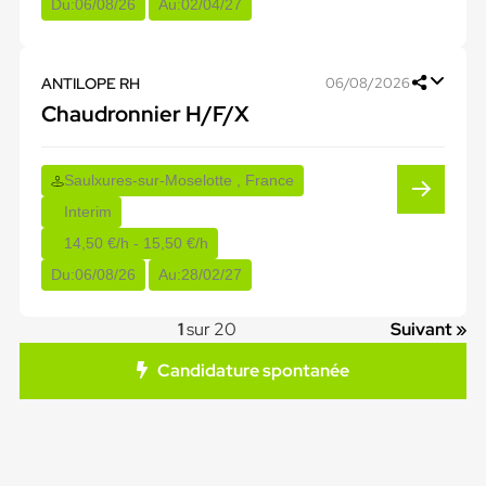
Du:
06/08/26
Au:
02/04/27
ANTILOPE RH
06/08/2026
Chaudronnier H/F/X
Saulxures-sur-Moselotte , France
Interim
14,50 €/h - 15,50 €/h
Du:
06/08/26
Au:
28/02/27
1
sur 20
Suivant »
Candidature spontanée