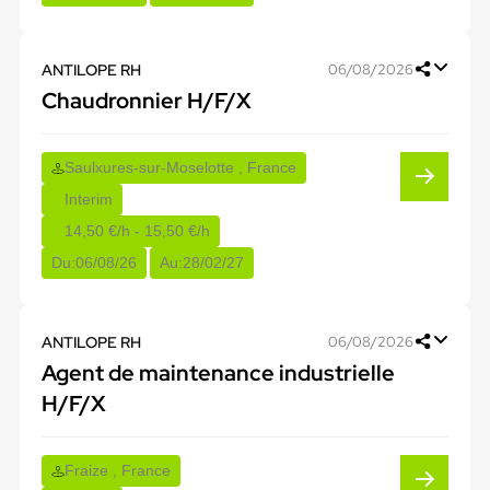
ANTILOPE RH
06/08/2026
Chaudronnier H/F/X
Saulxures-sur-Moselotte , France
Interim
14,50 €/h - 15,50 €/h
Du:
06/08/26
Au:
28/02/27
ANTILOPE RH
06/08/2026
Agent de maintenance industrielle
H/F/X
Fraize , France