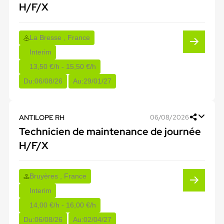
H/F/X
La Bresse , France
Interim
13,50 €/h - 15,50 €/h
Du:
06/08/26
Au:
29/01/27
ANTILOPE RH
06/08/2026
Technicien de maintenance de journée
H/F/X
Bruyères , France
Interim
14,00 €/h - 16,00 €/h
Du:
06/08/26
Au:
02/04/27