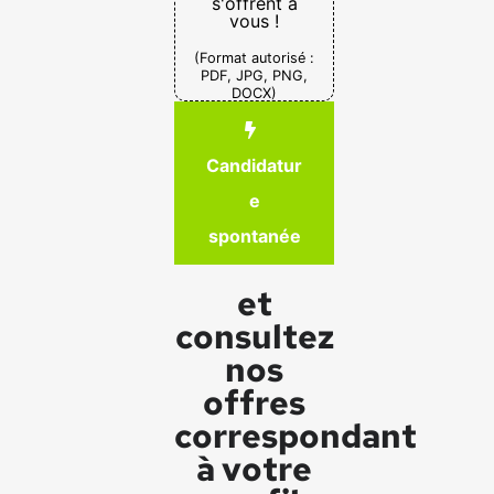
s'offrent à
vous !
(Format autorisé :
PDF, JPG, PNG,
DOCX)
Candidatur
e
spontanée
et
consultez
nos
offres
correspondant
à votre