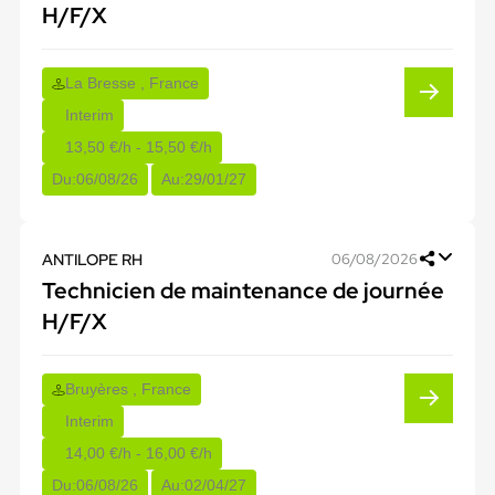
H/F/X
La Bresse , France
Interim
13,50 €/h - 15,50 €/h
Du:
06/08/26
Au:
29/01/27
ANTILOPE RH
06/08/2026
Technicien de maintenance de journée
H/F/X
Bruyères , France
Interim
14,00 €/h - 16,00 €/h
Du:
06/08/26
Au:
02/04/27