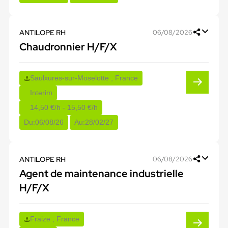
ANTILOPE RH
06/08/2026
Chaudronnier H/F/X
Saulxures-sur-Moselotte , France
Interim
14,50 €/h - 15,50 €/h
Du:
06/08/26
Au:
28/02/27
ANTILOPE RH
06/08/2026
Agent de maintenance industrielle
H/F/X
Fraize , France