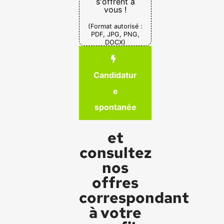
s'offrent à
vous !
(Format autorisé :
PDF, JPG, PNG,
DOCX)
Candidatur
e
spontanée
et
consultez
nos
offres
correspondant
à votre