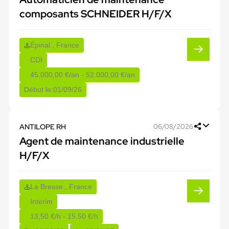
composants SCHNEIDER H/F/X
Épinal , France
CDI
45.000,00 €/an - 52.000,00 €/an
Début le:
01/09/26
ANTILOPE RH
06/08/2026
Agent de maintenance industrielle
H/F/X
La Bresse , France
Interim
13,50 €/h - 15,50 €/h