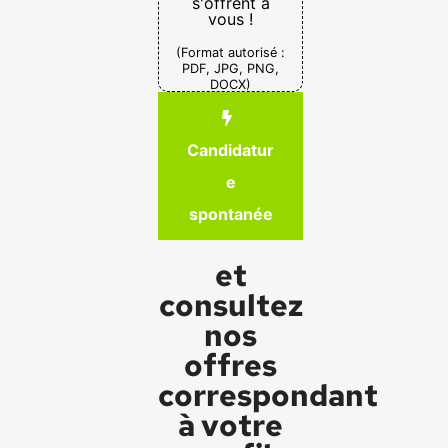
s'offrent à
vous !
(Format autorisé :
PDF, JPG, PNG,
DOCX)
Candidatur
e
spontanée
et
consultez
nos
offres
correspondant
à votre