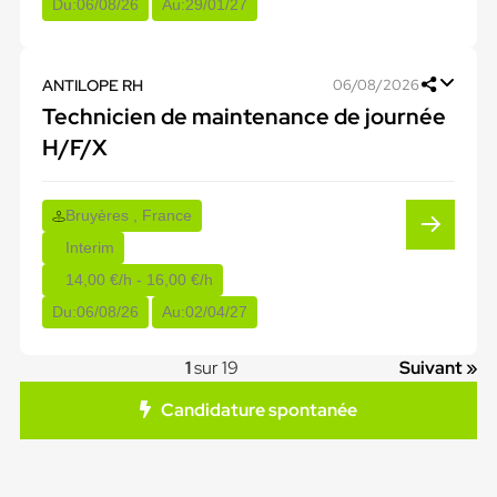
Du:
06/08/26
Au:
29/01/27
ANTILOPE RH
06/08/2026
Technicien de maintenance de journée
H/F/X
Bruyères , France
Interim
14,00 €/h - 16,00 €/h
Du:
06/08/26
Au:
02/04/27
1
sur 19
Suivant »
Candidature spontanée